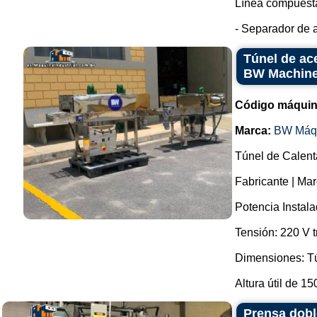
Línea compuesta
- Separador de a
Túnel de ace
BW Machin
Código máquin
Marca:
BW Máq
Túnel de Calent
Fabricante | Ma
Potencia Instal
Tensión: 220 V t
Dimensiones: Tú
Altura útil de 15
Prensa dobl