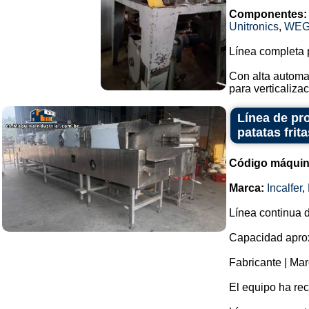
Componentes:
Unitronics
,
WE
Línea completa p
Con alta automa
para verticalizac
Línea de pro
patatas frit
Código máquin
Marca:
Incalfer
,
Línea continua d
Capacidad aprox
Fabricante | Mar
El equipo ha re