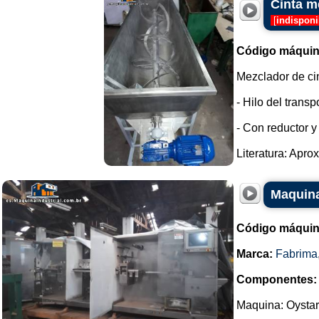
Cinta m
[
indisponi
Código máquin
Mezclador de ci
- Hilo del transp
- Con reductor y
Literatura: Apro
Maquina
Código máquin
Marca:
Fabrima
Componentes:
Maquina: Oystar