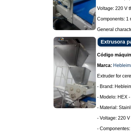
Voltage: 220 V 
Components: 1 m
General characte
Extrusora p
Código máquin
Marca:
Hebleim
Extruder for cer
- Brand: Heblei
- Modelo: HEX -
- Material: Stain
- Voltage: 220 
- Componentes: 