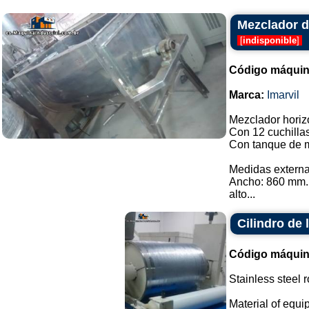
Mezclador de
[
indisponible
]
Código máquin
Marca:
Imarvil
Mezclador horizo
Con 12 cuchilla
Con tanque de m
Medidas externa
Ancho: 860 mm.
alto...
Cilindro de
Código máquin
Stainless steel r
Material of equi