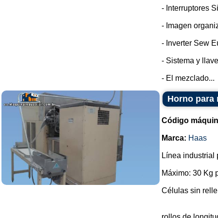
- Interruptores 
- Imagen organi
- Inverter Sew E
- Sistema y llav
- El mezclado...
Horno para 
Código máquin
Marca:
Haas
Línea industrial
Máximo: 30 Kg p
Células sin rell
rollos de longi