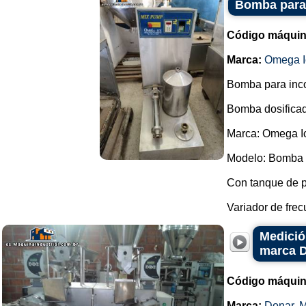
Bomba para 
Código máquin
Marca:
Omega I
Bomba para incor
Bomba dosificad
Marca: Omega I
Modelo: Bomba 
Con tanque de 
Variador de frec
Medició
marca 
Código máquin
Marca:
Donar
,