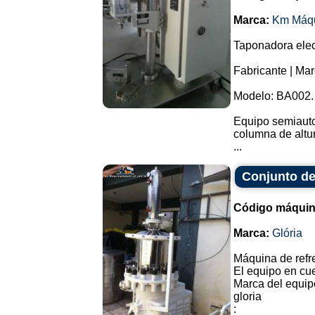
Marca:
Km Máq
Taponadora elec
Fabricante | Ma
Modelo: BA002.
Equipo semiauto
columna de altur
...
Conjunto de
Código máquin
Marca:
Glória
Máquina de refr
El equipo en cues
Marca del equipo
gloria
: