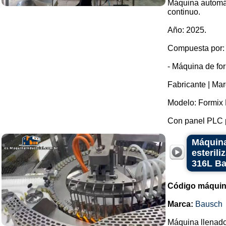
Máquina automát
continuo.
Año: 2025.
Compuesta por:
- Máquina de fo
Fabricante | Mar
Modelo: Formix 
Con panel PLC pa
Máquina
esteril
316L B
Código máquin
Marca:
Bausch
Máquina llenador