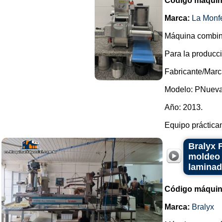
Código máquin
Marca:
La Monfe
Máquina combinad
Para la producci
Fabricante/Marc
Modelo: PNueva
Año: 2013.
Equipo prácticam
Bralyx 
moldeo 
laminad
Código máquin
Marca:
Bralyx