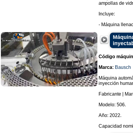
ampollas de vidr
Incluye:
- Máquina llenad
Máquina
inyecta
Código máquin
Marca:
Bausch
Máquina automáti
inyección huma
Fabricante | Ma
Modelo: 506.
Año: 2022.
Capacidad nomin