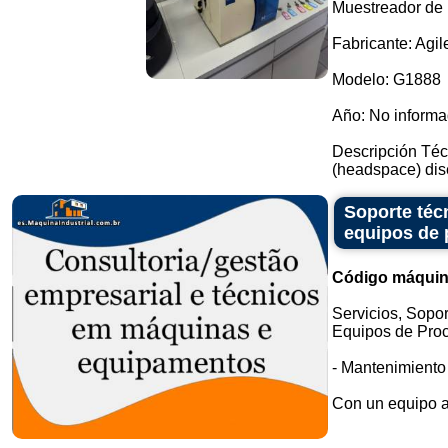
Muestreador de
Fabricante: Agil
Modelo: G1888
Año: No inform
Descripción Téc
(headspace) dise
Soporte téc
equipos de 
Código máquin
Servicios, Sopo
Equipos de Proc
- Mantenimiento
Con un equipo al