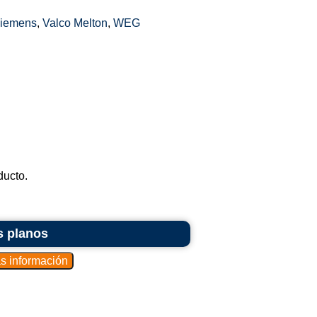
iemens
,
Valco Melton
,
WEG
ducto.
s planos