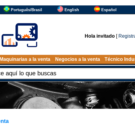
Português/Brasil
English
Español
Hola invitado
[
Registr
Maquinarias a la venta
Negocios a la venta
Técnico Indus
enta