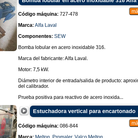
Bomba lobular en acero inoxidable 316 Alfa
Código máquina:
727-478
Marca:
Alfa Laval
Componentes:
SEW
Bomba lobular en acero inoxidable 316.
Marca del fabricante: Alfa Laval.
Motor: 7,5 kW.
Diámetro interior de entrada/salida de producto: apr
del calibrador.
Prueba positiva para reactivo de acero inoxida...
Estuchadora vertical para encartonado
Código máquina:
086-844
Marca:
Melton
,
Promaler
,
Valco Melton