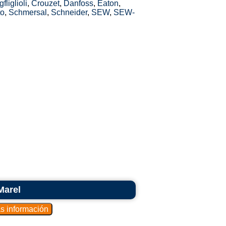
fliglioli
,
Crouzet
,
Danfoss
,
Eaton
,
to
,
Schmersal
,
Schneider
,
SEW
,
SEW-
Marel