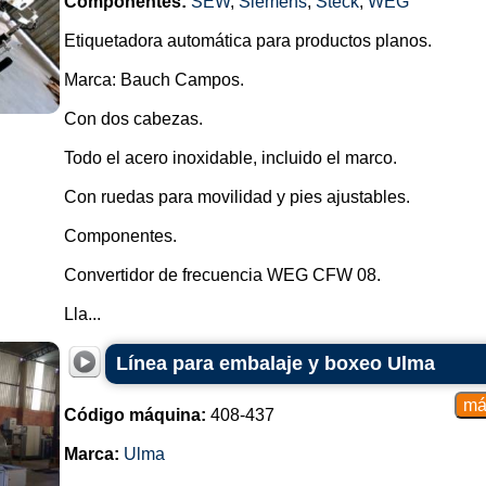
Componentes:
SEW
,
Siemens
,
Steck
,
WEG
Etiquetadora automática para productos planos.
Marca: Bauch Campos.
Con dos cabezas.
Todo el acero inoxidable, incluido el marco.
Con ruedas para movilidad y pies ajustables.
Componentes.
Convertidor de frecuencia WEG CFW 08.
Lla...
Línea para embalaje y boxeo Ulma
Código máquina:
408-437
Marca:
Ulma