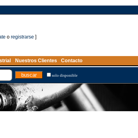
ate
o
registrarse
]
trial
Nuestros Clientes
Contacto
solo disponible