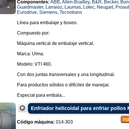
Componentes:
ABB
,
Allen-Bradley
,
B&R
,
Becker
,
Bong
Guardmaster
,
Larraioz
,
Laumas
,
Lotec
,
Neugart
,
Proau
Eurodrive
,
Siemens
,
Tecnotrans
Línea para embalaje y boxeo.
Compuesto por:
Máquina vertical de embalaje vertical.
Marca: Ulma.
Modelo: VTI 460.
Con dos juntas transversales y una longitudinal.
Para productos sólidos o difíciles de manejar.
Especial para embala...
Enfriador helicoidal para enfriar pollos 
Código máquina:
014-303