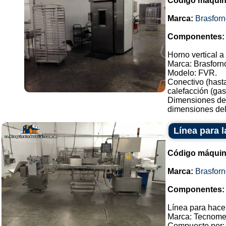
Código máquin
Marca:
Brasfor
Componentes:
Horno vertical a
Marca: Brasforn
Modelo: FVR.
Conectivo (hast
calefacción (gas
Dimensiones del
dimensiones del.
Línea para 
Código máquin
Marca:
Brasfor
Componentes:
Línea para hac
Marca: Tecnome
Compuesto por: