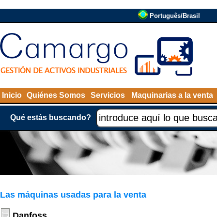
Português/Brasil
Inicio
Quiénes Somos
Servicios
Maquinarias a la venta
Qué estás buscando?
Las máquinas usadas para la venta
Danfoss