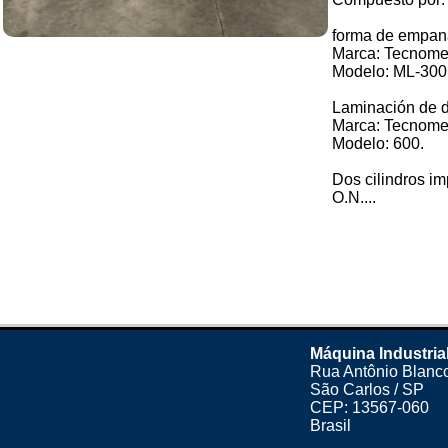
forma de empan
Marca: Tecnome
Modelo: ML-300
Laminación de 
Marca: Tecnome
Modelo: 600.
Dos cilindros i
O.N....
Máquina Industria
Rua Antônio Blanco
São Carlos / SP
CEP: 13567-060
Brasil