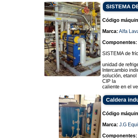
SISTEMA D
Código máquin
Marca:
Alfa Lav
Componentes:
SISTEMA de frí
unidad de refrig
Intercambio indi
solución, etanol
CIP la
caliente en el ves
Caldera ind
Código máquin
Marca:
J.G Equ
Componentes: