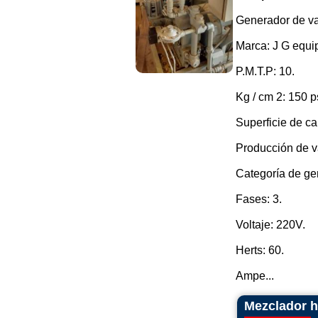
Generador de va
Marca: J G equi
P.M.T.P: 10.
Kg / cm 2: 150 p
Superficie de ca
Producción de va
Categoría de ge
Fases: 3.
Voltaje: 220V.
Herts: 60.
Ampe...
Mezclador h