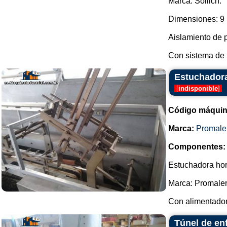
Marca: Sollich.
Dimensiones: 9
Aislamiento de p
Con sistema de r
Estuchadora
[
indisponible
]
Código máquin
Marca:
Promale
Componentes:
Estuchadora hor
Marca: Promaler
Con alimentador 
Túnel de en