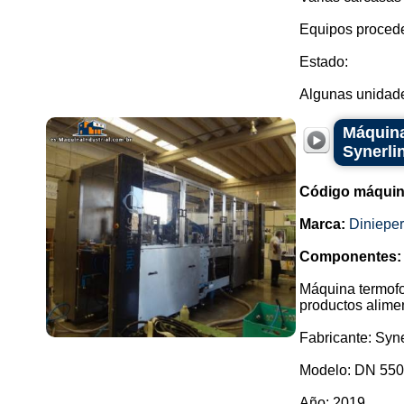
Equipos procede
Estado:
Algunas unidades
Máquina
Synerli
Código máquin
Marca:
Dinieper
Componentes:
Máquina termofo
productos alimen
Fabricante: Syne
Modelo: DN 550
Año: 2019.