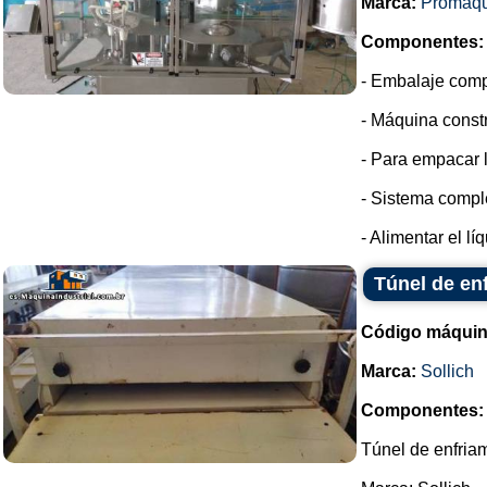
Marca:
Promáqu
Componentes:
- Embalaje compl
- Máquina constr
- Para empacar 
- Sistema compl
- Alimentar el lí
Túnel de en
Código máquin
Marca:
Sollich
Componentes:
Túnel de enfria