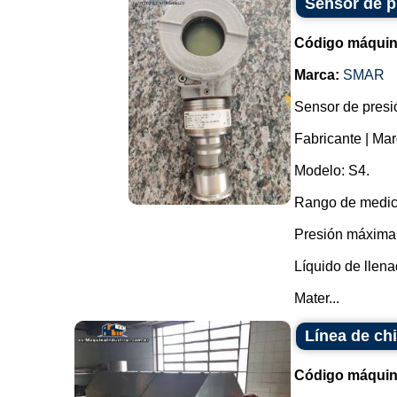
Sensor de p
Código máquin
Marca:
SMAR
Sensor de presió
Fabricante | Ma
Modelo: S4.
Rango de medici
Presión máxima (
Líquido de llena
Mater...
Línea de ch
Código máquin