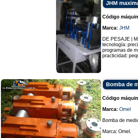
JHM maxima
Código máquin
Marca:
JHM
DE PESAJE | M
tecnología: prec
programas de me
practicidad: peq
Bomba de m
Código máquin
Marca:
Omel
Bomba de medic
Marca: Omel.