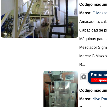
Código máquin
Marca:
G.Mazzo
Amasadora, cala
Capacidad de pro
Máquinas para l
Mezclador Sigm
Marca: G.Mazzo
R...
Empacad
[
indisponi
Código máquin
Marca:
Niva Pa