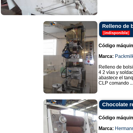
Relleno de b
[
indisponible
]
Código máquin
Marca:
Packmil
Relleno de bolsi
4 2 vías y solda
abastece el tanq
CLP comando ..
Chocolate r
Código máquin
Marca:
Herman