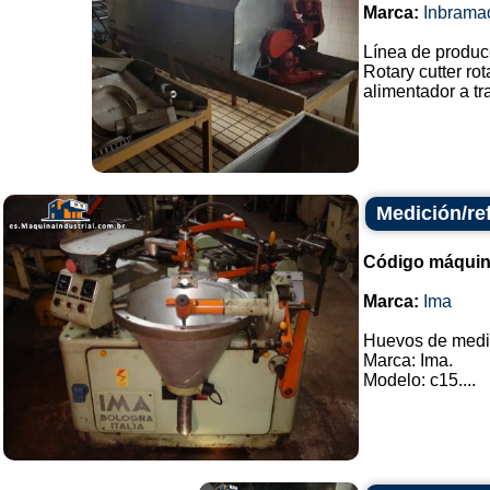
Marca:
Inbrama
Línea de produc
Rotary cutter ro
alimentador a t
Medición/re
Código máquin
Marca:
Ima
Huevos de medic
Marca: Ima.
Modelo: c15....