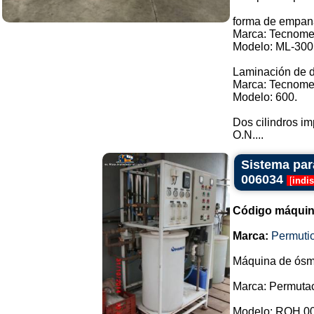
forma de empan
Marca: Tecnome
Modelo: ML-300
Laminación de 
Marca: Tecnome
Modelo: 600.
Dos cilindros i
O.N....
Sistema par
006034
[
indi
Código máquin
Marca:
Permuti
Máquina de ósm
Marca: Permutac
Modelo: ROH 0