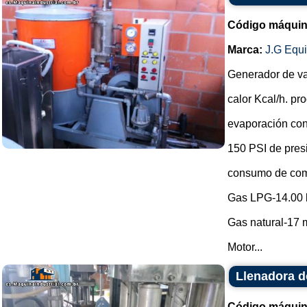
Código máquin
Marca:
J.G Equ
Generador de v
calor Kcal/h. p
evaporación con
150 PSI de pres
consumo de com
Gas LPG-14.00 
Gas natural-17 m
Motor...
Llenadora d
Código máquin