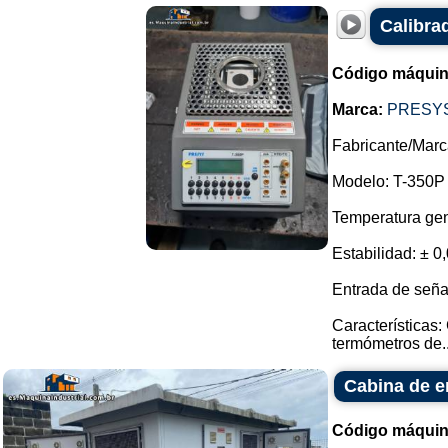
Calibra
Código máquin
Marca:
PRESY
Fabricante/Ma
Modelo: T-350P
Temperatura gen
Estabilidad: ± 0
Entrada de señal
Características
termómetros de..
Cabina de e
Código máquin