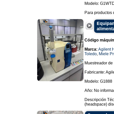
Modelo: G1WTD
Para productos 
Equipami
alimenta
Código máquin
Marca:
Agilent 
Toledo
,
Miele Pr
Muestreador de
Fabricante: Agil
Modelo: G1888
Año: No inform
Descripción Téc
(headspace) dise