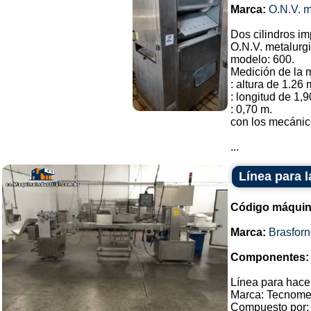
Marca:
O.N.V. 
Dos cilindros i
O.N.V. metalurg
modelo: 600.
Medición de la 
: altura de 1.26 
: longitud de 1,9
: 0,70 m.
con los mecáni
...
Línea para 
Código máquin
Marca:
Brasfor
Componentes:
Línea para hac
Marca: Tecnome
Compuesto por: