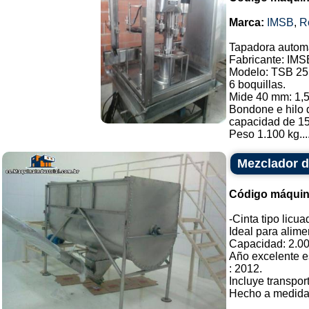
Marca:
IMSB
,
R
Tapadora automá
Fabricante: IMS
Modelo: TSB 25
6 boquillas.
Mide 40 mm: 1,5
Bondone e hilo d
capacidad de 15
Peso 1.100 kg...
Mezclador de
Código máquin
-Cinta tipo licu
Ideal para alime
Capacidad: 2.000
Año excelente e
: 2012.
Incluye transpor
Hecho a medida. 