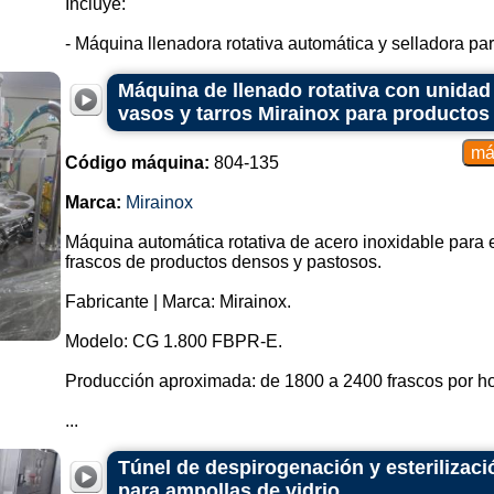
Incluye:
- Máquina llenadora rotativa automática y selladora para
Máquina de llenado rotativa con unidad
vasos y tarros Mirainox para productos
Código máquina:
804-135
Marca:
Mirainox
Máquina automática rotativa de acero inoxidable para 
frascos de productos densos y pastosos.
Fabricante | Marca: Mirainox.
Modelo: CG 1.800 FBPR-E.
Producción aproximada: de 1800 a 2400 frascos por ho
...
Túnel de despirogenación y esterilizac
para ampollas de vidrio