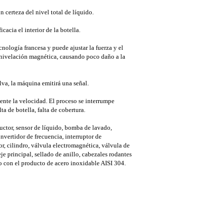
 certeza del nivel total de líquido.
cacia el interior de la botella.
nología francesa y puede ajustar la fuerza y ​​el
a nivelación magnética, causando poco daño a la
lva, la máquina emitirá una señal.
nte la velocidad. El proceso se interrumpe
a de botella, falta de cobertura.
uctor, sensor de líquido, bomba de lavado,
onvertidor de frecuencia, interruptor de
r, cilindro, válvula electromagnética, válvula de
je principal, sellado de anillo, cabezales rodantes
to con el producto de acero inoxidable AISI 304.