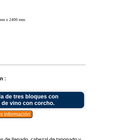
mm x 2400 mm.
n :
a de tres bloques con
 de vino con corcho.
as de llenado, cabezal de taponado y