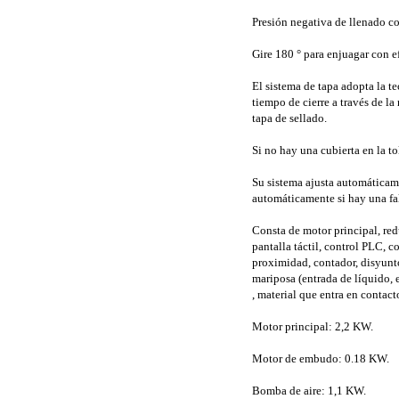
Presión negativa de llenado con
Gire 180 ° para enjuagar con efi
El sistema de tapa adopta la tec
tiempo de cierre a través de l
tapa de sellado.
Si no hay una cubierta en la to
Su sistema ajusta automáticame
automáticamente si hay una falt
Consta de motor principal, red
pantalla táctil, control PLC, c
proximidad, contador, disyunto
mariposa (entrada de líquido, e
, material que entra en contac
Motor principal: 2,2 KW.
Motor de embudo: 0.18 KW.
Bomba de aire: 1,1 KW.