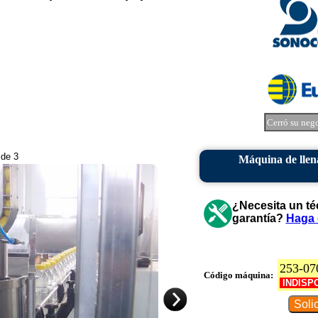
Cerró su neg
 de 3
Máquina de llena
¿Necesita un té
garantía?
Haga 
253-07
Código máquina:
INDISP