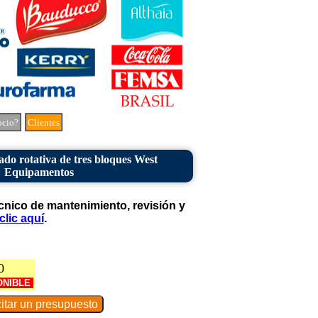
ocio?
Clientes
do rotativa de tres bloques West
Equipamentos
cnico de mantenimiento, revisión y
clic aquí
.
0
ONIBLE