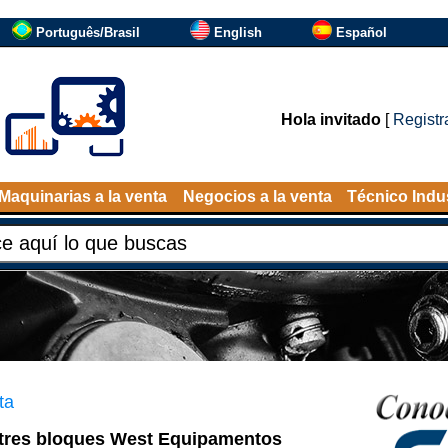
Português/Brasil
English
Español
Hola invitado
[
Registr
Maquinarias a la venta
Negocios a la venta
Técnico Indus
ta
e tres bloques West Equipamentos