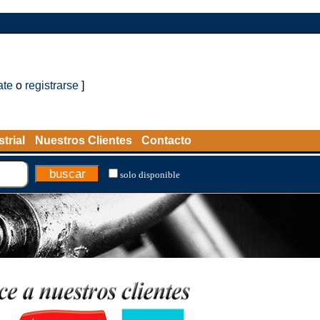
ate
o
registrarse
]
trial
Nuestros Clientes
Contacto
solo disponible