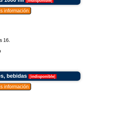
B 1000 ml
[
indisponible
]
s 16.
o
es, bebidas
[
indisponible
]