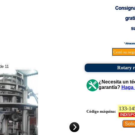
Cerró su neg
 de 11
Rotary r
¿Necesita un té
garantía?
Haga 
133-14
Código máquina:
INDISP