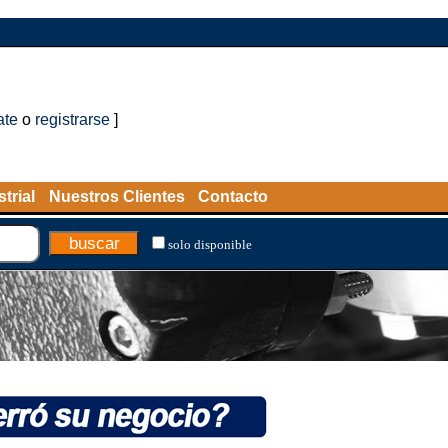
ate
o
registrarse
]
trial
Nuestros Clientes
Contacto
solo disponible