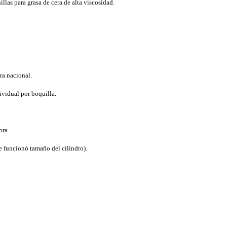
las para grasa de cera de alta viscosidad.
ra nacional.
ividual por boquilla.
ora.
e funcionó tamaño del cilindro).