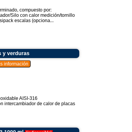
erminado, compuesto por:
cador/Silo con calor medición/tornillo
ipack escalas (opciona...
s y verduras
noxidable AISI-316
on intercambiador de calor de placas