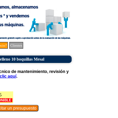
ocio?
Clientes
elleno 10 boquillas Mesal
cnico de mantenimiento, revisión y
clic aquí
.
5
ONIBLE