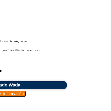
ductos lácteos, leche
ogas / pastillas farmacéuticas
n :
enado Wada