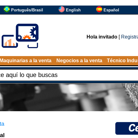
Português/Brasil
English
Español
Hola invitado
[
Registr
Maquinarias a la venta
Negocios a la venta
Técnico Indus
ta
al