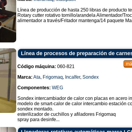
Línea de producción de hasta 250 libras de producto t
Rotary cutter rotativo tornillo/arandela Alimentador/Tro
alimentador a través/Fritador mantenga/14 paquete Mas
Línea de procesos de preparación de carne
Código máquina:
060-821
Marca:
Ata
,
Frigomaq
,
Incalfer
,
Sondex
Componentes:
WEG
Sondex intercambiador de calor con placas en acero i
modelo de smart-calor de calor intercambio estación c
sondex montado.
esterilizador de cuchillos y afiladores Frigomaq
spray para desinfe...