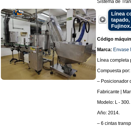
Sistema de Tran
Línea c
tapado,
Fujinox
Código máquin
Marca:
Envase 
Línea completa p
Compuesta por:
– Posicionador d
Fabricante | Mar
Modelo: L - 300.
Año: 2014.
– 6 cintas trans