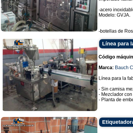
-acero inoxidable
Modelo: GVJA.
-botellas de Ros
Línea para l
Código máquin
Marca:
Bauch 
Línea para la fa
- Sin camisa me
- Mezclador con 
- Planta de embo
Etiquetador