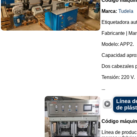
Código máquin
Marca:
Tudela
Etiquetadora aut
Fabricante | Mar
Modelo: APP2.
Capacidad aprox
Dos cabezales p
Tensión: 220 V.
...
Línea d
de plást
Código máquin
Línea de producc