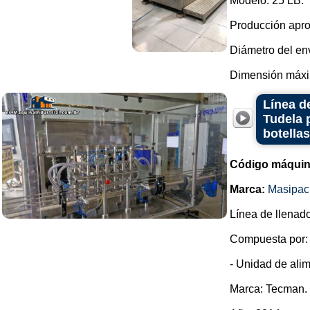
Modelo: 25 LB.
Producción apro
Diámetro del en
Dimensión máxim
Línea d
Tudela 
botella
Código máquin
Marca:
Masipac
Línea de llenado
Compuesta por:
- Unidad de alim
Marca: Tecman.