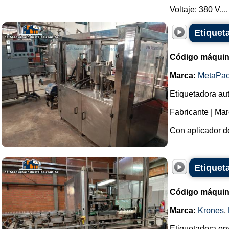
Voltaje: 380 V....
Etiquet
Código máquin
Marca:
MetaPa
Etiquetadora au
Fabricante | Mar
Con aplicador de
Etiquet
Código máquin
Marca:
Krones
,
Etiquetadora env