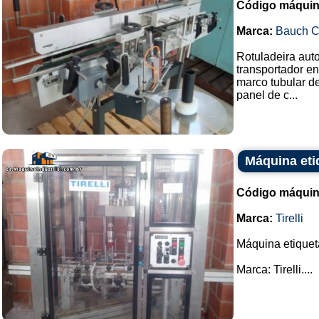
Código máquin
Marca:
Bauch 
Rotuladeira aut
transportador en
marco tubular de
panel de c...
Máquina etiq
Código máquin
Marca:
Tirelli
Máquina etiquet
Marca: Tirelli....