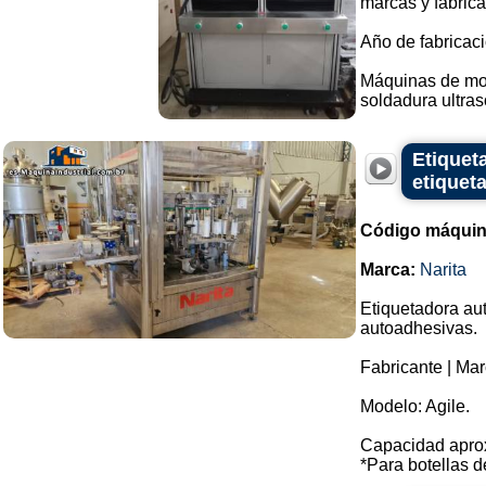
marcas y fabrica
Año de fabricaci
Máquinas de mold
soldadura ultrasó
Etiquet
etiquet
Código máquin
Marca:
Narita
Etiquetadora au
autoadhesivas.
Fabricante | Mar
Modelo: Agile.
Capacidad aprox
*Para botellas de