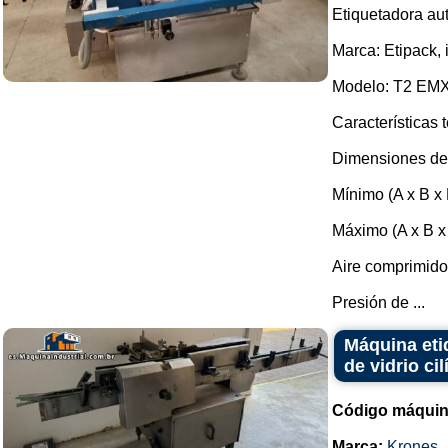
Etiquetadora au
Marca: Etipack, i
Modelo: T2 EM
Características 
Dimensiones del
Mínimo (A x B x 
Máximo (A x B x
Aire comprimido
Presión de ...
Máquina eti
de vidrio cil
Código máquin
Marca:
Krones