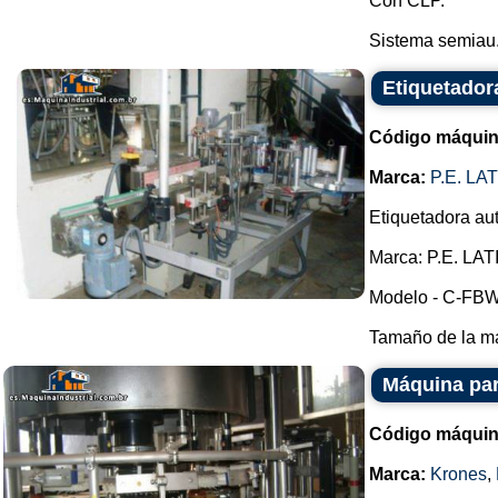
Con CLP.
Sistema semiau.
Etiquetado
Código máquin
Marca:
P.E. L
Etiquetadora au
Marca: P.E. L
Modelo - C-FBW
Tamaño de la má
Máquina par
Código máquin
Marca:
Krones
,