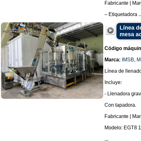
Fabricante | Mar
– Etiquetadora ..
Línea d
mesa a
Código máquin
Marca:
IMSB
,
M
Línea de llenad
Incluye:
- Llenadora grav
Con tapadora.
Fabricante | Ma
Modelo: EGT8 16
...