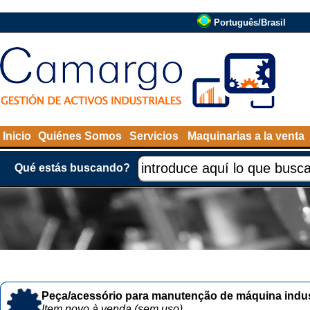
Português/Brasil
Inicio
Quiénes Somos
Servicios
Maquinarias a la venta
Qué estás buscando?
Peça/acessório para manutenção de máquina indust
Item novo à venda (sem uso)