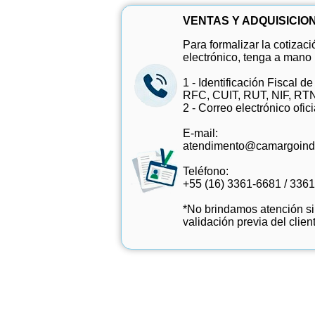
VENTAS Y ADQUISICIO
Para formalizar la cotizaci
electrónico, tenga a mano 
1 - Identificación Fiscal 
RFC, CUIT, RUT, NIF, RT
2 - Correo electrónico of
E-mail:
atendimento@camargoindu
Teléfono:
+55 (16) 3361-6681
/
3361
*No brindamos atención sin
validación previa del clien