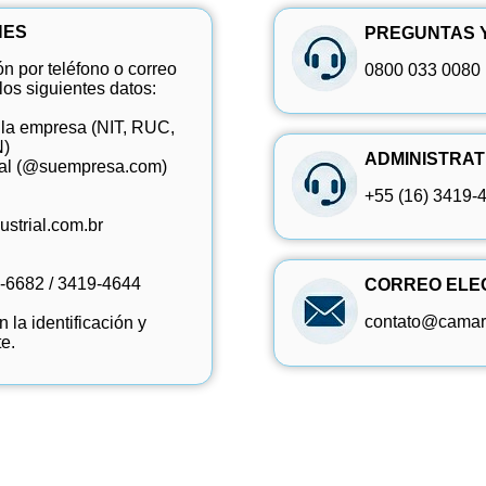
NES
PREGUNTAS 
ón por teléfono o correo
0800 033 0080
los siguientes datos:
de la empresa (NIT, RUC,
N)
ADMINISTRAT
icial (@suempresa.com)
+55 (16) 3419-
strial.com.br
-6682
/
3419-4644
CORREO ELEC
contato@camarg
 la identificación y
te.