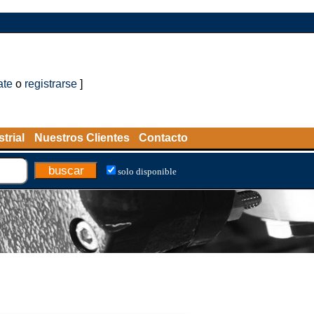
ate
o
registrarse
]
trial
Nuestros Clientes
Contacto
solo disponible