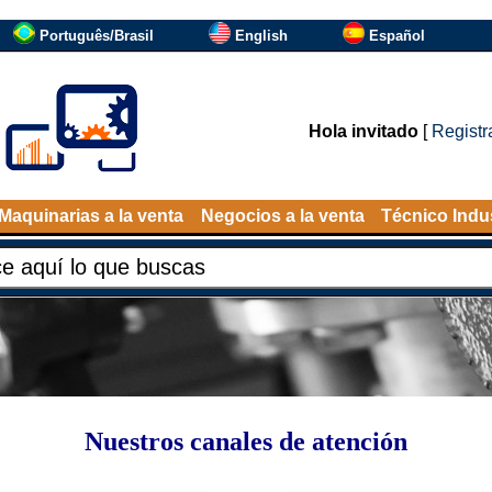
Português/Brasil
English
Español
Hola invitado
[
Registr
Maquinarias a la venta
Negocios a la venta
Técnico Indus
Nuestros canales de atención