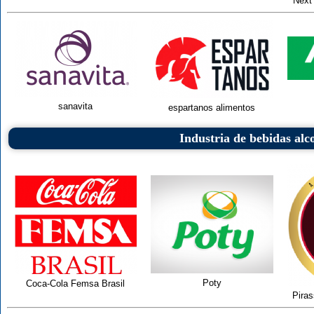
Next
sanavita
espartanos alimentos
Industria de bebidas alc
Poty
Coca-Cola Femsa Brasil
Pira