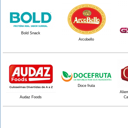
Bold Snack
Arcobello
Doce fruta
Alie
Audaz Foods
Ca