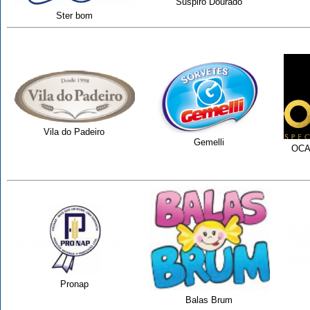
Suspiro Dourado
Ster bom
Vila do Padeiro
Gemelli
OCAH
Pronap
Balas Brum