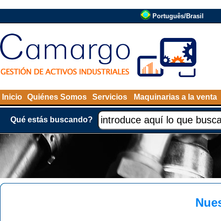
Português/Brasil
Inicio
Quiénes Somos
Servicios
Maquinarias a la venta
Qué estás buscando?
Nues