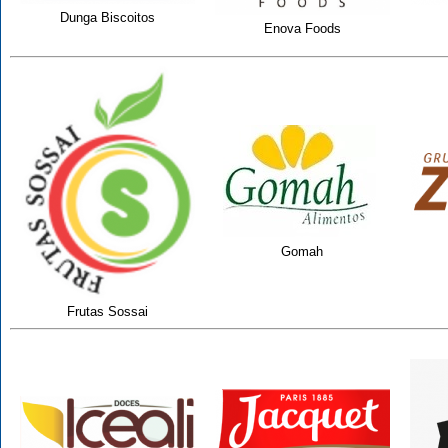
Dunga Biscoitos
Enova Foods
Gomah
Frutas Sossai