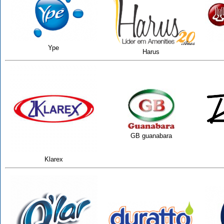
Ype
Harus
GB guanabara
Klarex