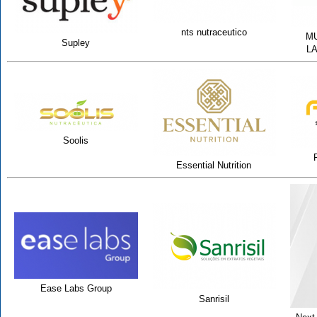
nts nutraceutico
MU
Supley
L
Soolis
Essential Nutrition
Ease Labs Group
Sanrisil