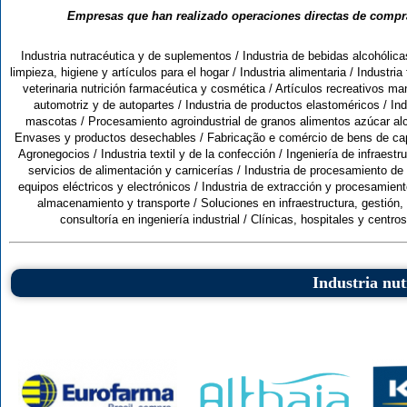
Empresas que han realizado operaciones directas de compra
Industria nutracéutica y de suplementos
/
Industria de bebidas alcohólic
limpieza, higiene y artículos para el hogar
/
Industria alimentaria
/
Industri
veterinaria nutrición farmacéutica y cosmética
/
Artículos recreativos ma
automotriz y de autopartes
/
Industria de productos elastoméricos
/
In
mascotas
/
Procesamiento agroindustrial de granos alimentos azúcar al
Envases y productos desechables
/
Fabricação e comércio de bens de cap
Agronegocios
/
Industria textil y de la confección
/
Ingeniería de infraestru
servicios de alimentación y carnicerías
/
Industria de procesamiento de
equipos eléctricos y electrónicos
/
Industria de extracción y procesamien
almacenamiento y transporte
/
Soluciones en infraestructura, gestión,
consultoría en ingeniería industrial
/
Clínicas, hospitales y centro
Industria nu