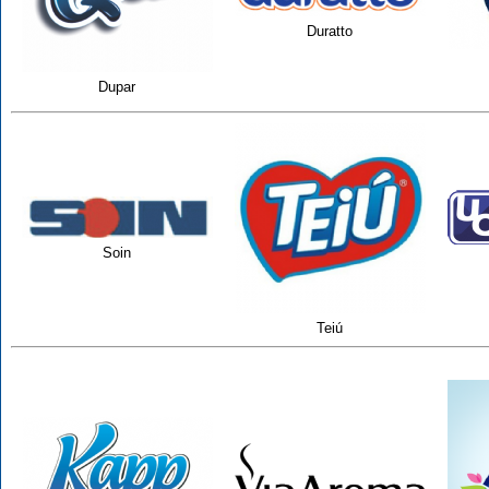
Duratto
Dupar
Soin
Teiú