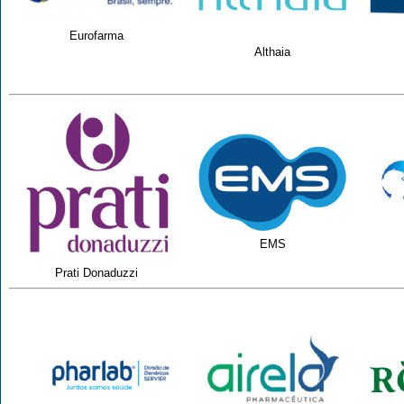
Eurofarma
Althaia
EMS
Prati Donaduzzi