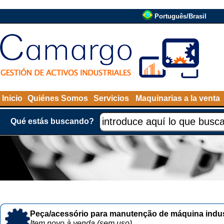
Português/Brasil
Inicio
Quiénes Somos
Servicios
Maquinarias a la venta
Qué estás buscando?
Peça/acessório para manutenção de máquina indust
Item novo à venda (sem uso)