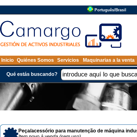
Português/Brasil
Inicio
Quiénes Somos
Servicios
Maquinarias a la venta
Qué estás buscando?
Peça/acessório para manutenção de máquina indust
Item novo à venda (sem uso)