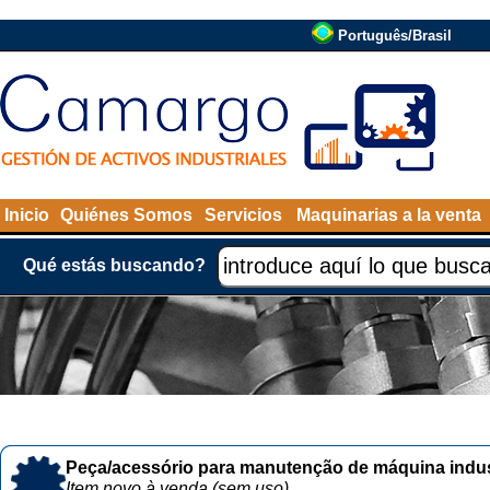
Português/Brasil
Inicio
Quiénes Somos
Servicios
Maquinarias a la venta
Qué estás buscando?
Peça/acessório para manutenção de máquina indust
Item novo à venda (sem uso)