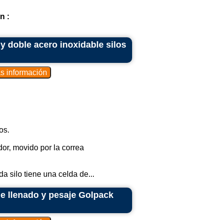
n :
y doble acero inoxidable silos
os.
r, movido por la correa
a silo tiene una celda de...
e llenado y pesaje Golpack