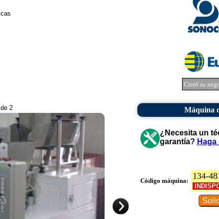
icas
Cerró su neg
 de 2
Máquina d
¿Necesita un té
garantía?
Haga 
134-48
Código máquina:
INDISP