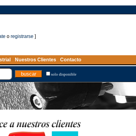
ate
o
registrarse
]
trial
Nuestros Clientes
Contacto
solo disponible