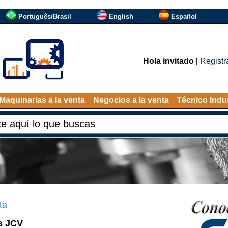
Português/Brasil
English
Español
Hola invitado
[
Registr
Maquinarias a la venta
Negocios a la venta
Técnico Indus
ta
s JCV