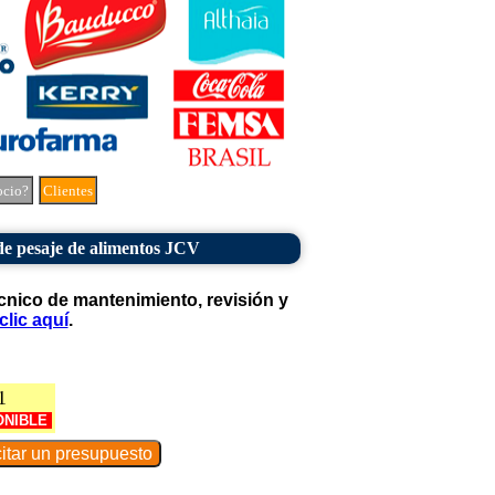
ocio?
Clientes
e pesaje de alimentos JCV
cnico de mantenimiento, revisión y
clic aquí
.
1
ONIBLE