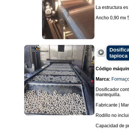
La estructura es
Ancho 0,90 mx 5,
Dosific
tapioca
Código máquin
Marca:
Formaç
Dosificador cont
mantequilla.
Fabricante | Ma
Rodillo no inclu
Capacidad de p