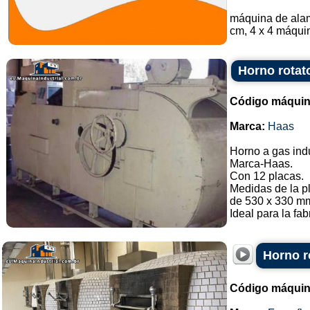
máquina de alam
cm, 4 x 4 máquin
Horno rotato
Código máquin
Marca:
Haas
Horno a gas indu
Marca-Haas.
Con 12 placas.
Medidas de la p
de 530 x 330 mm
Ideal para la fab
Horno r
Código máquin