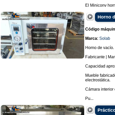
El Miniconv hor
Horno d
Código máquin
Marca:
Solab
Horno de vacío.
Fabricante | Mar
Capacidad aprox
Mueble fabricado
electrostática.
Cámara interior 
Pu...
Práctic