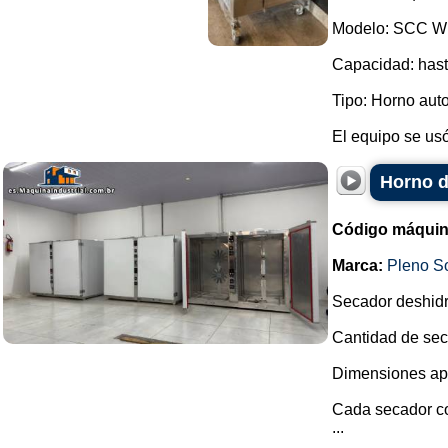
Modelo: SCC W
Capacidad: hast
Tipo: Horno auto
El equipo se usó
Horno d
Código máquin
Marca:
Pleno S
Secador deshidr
Cantidad de sec
Dimensiones ap
Cada secador co
...