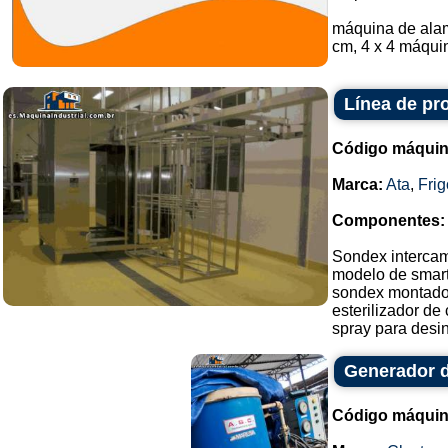
máquina de alam
cm, 4 x 4 máquin
Línea de pr
Código máquin
Marca:
Ata
,
Fri
Componentes:
Sondex intercam
modelo de smart-
sondex montado
esterilizador de
spray para desinf
Generador d
Código máquin