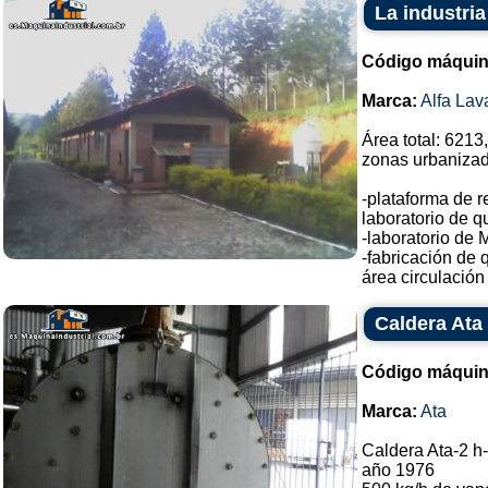
La industria
Código máquin
Marca:
Alfa Lav
Área total: 6213
zonas urbanizad
-plataforma de r
laboratorio de qu
-laboratorio de 
-fabricación de 
área circulación 
Caldera Ata
Código máquin
Marca:
Ata
Caldera Ata-2 h
año 1976