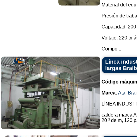
Material del equ
Presión de traba
Capacidad: 200 l
Voltaje: 220 trifá
Compo...
Línea indust
largas Braib
Código máquin
Marca:
Ata
,
Brai
LÍNEA INDUSTRIA
caldera marca At
20 ³ de m, 120 p