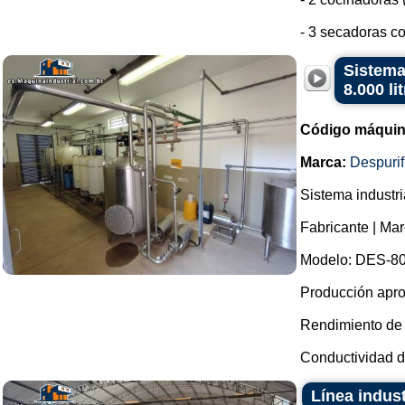
- 3 secadoras co
Sistema
8.000 li
Código máquin
Marca:
Despurif
Sistema industri
Fabricante | Mar
Modelo: DES-80
Producción apro
Rendimiento de
Conductividad de
Línea indust