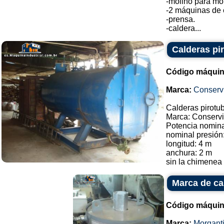
-molino para mol
-2 máquinas de 
-prensa.
-caldera...
Calderas pi
Código máquin
Marca:
Conservi
Calderas pirotu
Marca: Conservi
Potencia nomina
nominal presión:
longitud: 4 m
anchura: 2 m
sin la chimenea a
Marca de ca
Código máquin
Marca:
Morgant