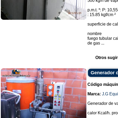
500 kg/h de vap
p.m.t. *: P: 10,55
: 15.85 kgf/cm ²
superficie de ca
nombre
fuego tubular ca
de gas ...
Otros sugir
Generador 
Código máquin
Marca:
J.G Equ
Generador de v
calor Kcal/h. p