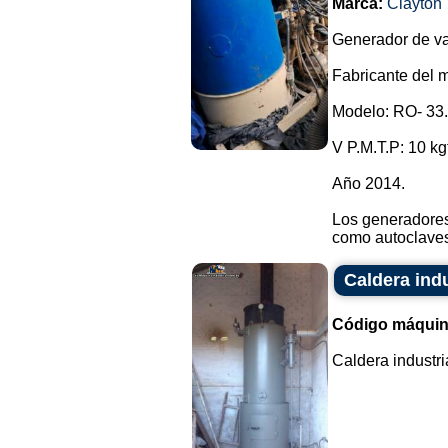
Marca:
Clayton
Generador de vap
Fabricante del 
Modelo: RO- 33.
V P.M.T.P: 10 kg
Año 2014.
Los generadores
como autoclaves 
Caldera indu
Código máquin
Caldera industria