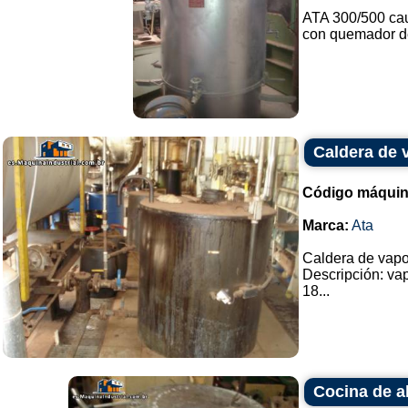
ATA 300/500 cau
con quemador de
Caldera de 
Código máquin
Marca:
Ata
Caldera de vapo
Descripción: vap
18...
Cocina de a