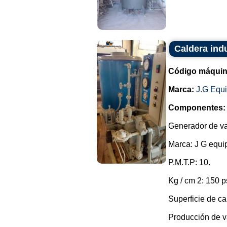
Caldera ind
Código máquin
Marca:
J.G Equ
Componentes:
Generador de va
Marca: J G equi
P.M.T.P: 10.
Kg / cm 2: 150 p
Superficie de ca
Producción de va