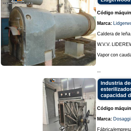
Código máquin
Marca:
Lidgerw
Caldera de leña
W.V.V. LIDER
Vapor con cauda
...
Industria d
esterilizado
capacidad de
Código máquin
Marca:
Dosaggi
Fábrica/empresa 