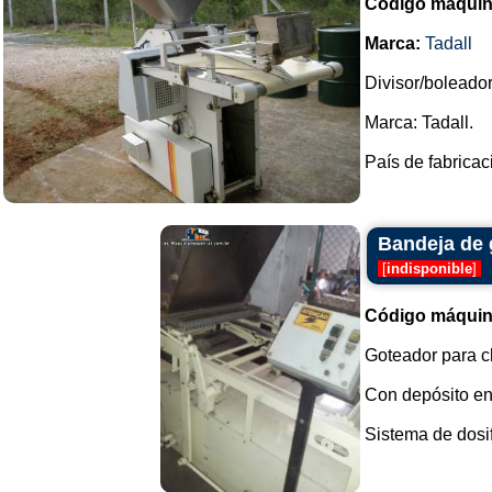
Código máquin
Marca:
Tadall
Divisor/boleador
Marca: Tadall.
País de fabricac
Bandeja de 
[
indisponible
]
Código máquin
Goteador para ch
Con depósito en
Sistema de dosif