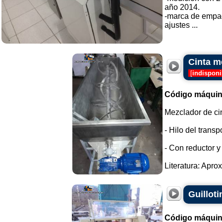
año 2014.
-marca de empa
ajustes ...
Cinta m
[
indisponi
Código máquin
Mezclador de ci
- Hilo del transp
- Con reductor y
Literatura: Apro
Guilloti
Código máquin