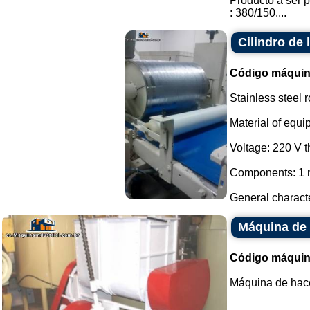
Producto a ser p
: 380/150....
Cilindro de
Código máquin
Stainless steel r
Material of equi
Voltage: 220 V 
Components: 1 m
General characte
Máquina de
Código máquin
Máquina de hace