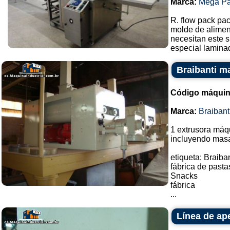
Marca:
Mega P
R. flow pack pa
molde de aliment
necesitan este s
especial laminad
Braibanti m
Código máquin
Marca:
Braibant
1 extrusora máqu
incluyendo masa
etiqueta: Braiba
fábrica de pasta
Snacks
fábrica
...
Línea de ape