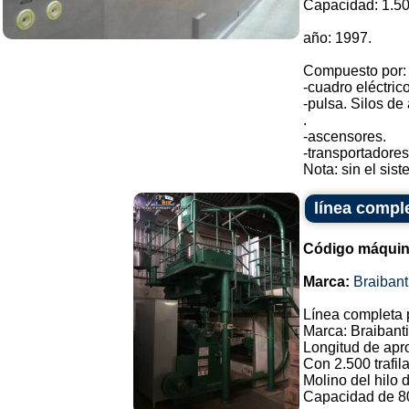
Capacidad: 1.50
año: 1997.
Compuesto por:
-cuadro eléctrico
-pulsa. Silos d
.
-ascensores.
-transportadores
Nota: sin el sist
línea compl
Código máquin
Marca:
Braibant
Línea completa 
Marca: Braibanti
Longitud de ap
Con 2.500 trafila
Molino del hilo d
Capacidad de 80