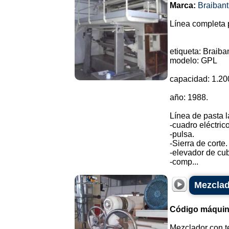
Marca:
Braibant
Línea completa p
etiqueta: Braiban
modelo: GPL
capacidad: 1.20
año: 1988.
Línea de pasta 
-cuadro eléctrico
-pulsa.
-Sierra de corte.
-elevador de cu
-comp...
Mezclad
Código máquin
Mezclador con t