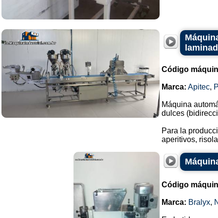
Máquina
laminad
Código máquin
Marca:
Apitec
,
Máquina automáti
dulces (bidirecci
Para la producc
aperitivos, risol
Máquina
Código máquin
Marca:
Bralyx
,