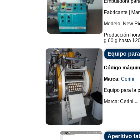
Embutidora para 
Fabricante | Mar
Modelo: New Pic
Producción horar
g 60 g hasta 120
Equipo para 
Código máquin
Marca:
Cerini
Equipo para la p
Marca: Cerini....
Aperitivo fa