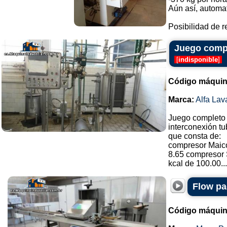
Aún así, automa
Posibilidad de re
Juego compl
[
indisponible
]
Código máquin
Marca:
Alfa Lav
Juego completo 
interconexión tu
que consta de:
compresor Maico
8.65 compresor S
kcal de 100.00...
Flow pa
Código máquin