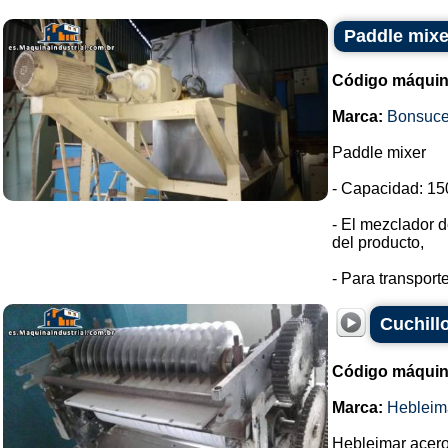
Paddle mixer
Código máquin
Marca:
Bonsuc
Paddle mixer
- Capacidad: 150
- El mezclador d
del producto,
- Para transport
Cuchill
Código máquin
Marca:
Hebleim
Hebleimar acero 