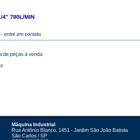
/4" 780L/MIN
 -
entre em contato
ta de peças à venda
as
Máquina Industrial
Rua Antônio Blanco, 1451 - Jardim São João Batista
São Carlos / SP