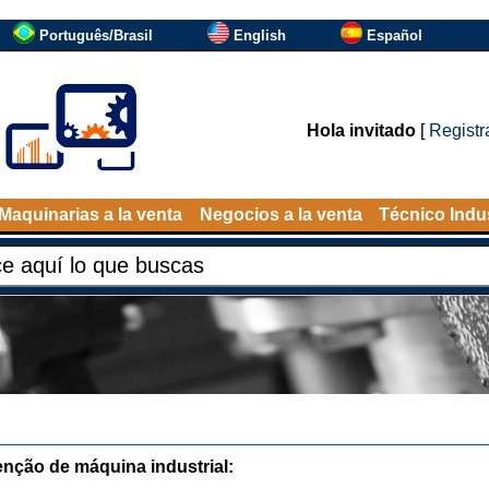
Português/Brasil
English
Español
Hola invitado
[
Registr
Maquinarias a la venta
Negocios a la venta
Técnico Indus
nção de máquina industrial: