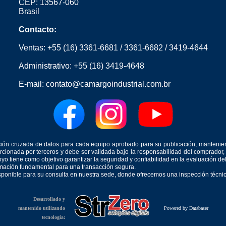
CEP: 13567-060
Brasil
Contacto:
Ventas:
+55 (16) 3361-6681
/
3361-6682
/
3419-4644
Administrativo:
+55 (16) 3419-4648
E-mail:
contato@camargoindustrial.com.br
icación cruzada de datos para cada equipo aprobado para su publicación, mantenie
orcionada por terceros y debe ser validada bajo la responsabilidad del comprad
yo tiene como objetivo garantizar la seguridad y confiabilidad en la evaluación d
ormación fundamental para una transacción segura.
isponible para su consulta en nuestra sede, donde ofrecemos una inspección técnica
Desarrollado y
mantenido utilizando
Powered by Databaser
tecnología: