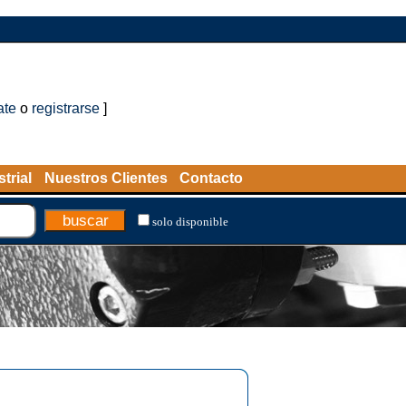
ate
o
registrarse
]
trial
Nuestros Clientes
Contacto
solo disponible