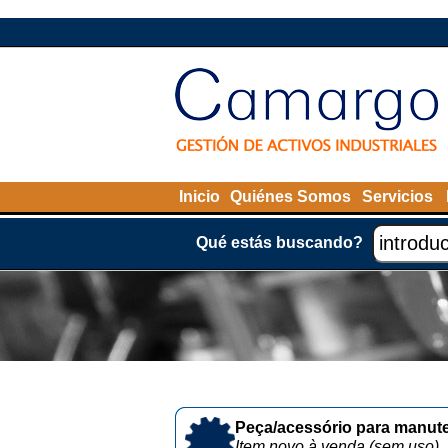
Inicio
Quiénes Somos
Servicios
Qué estás buscando?
Peça/acessório para manute
Item novo à venda (sem uso)