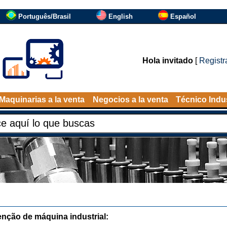
Português/Brasil
English
Español
Hola invitado
[
Registr
Maquinarias a la venta
Negocios a la venta
Técnico Indus
nção de máquina industrial: