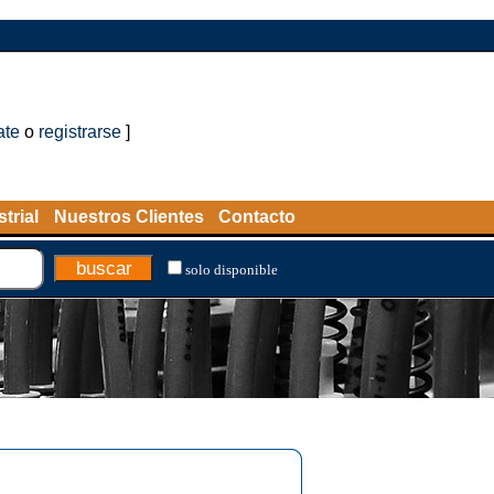
ate
o
registrarse
]
trial
Nuestros Clientes
Contacto
solo disponible