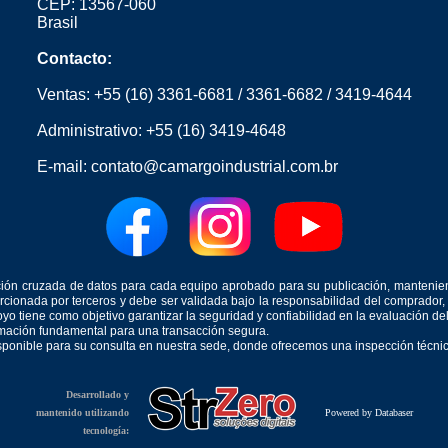
CEP: 13567-060
Brasil
Contacto:
Ventas:
+55 (16) 3361-6681
/
3361-6682
/
3419-4644
Administrativo:
+55 (16) 3419-4648
E-mail:
contato@camargoindustrial.com.br
icación cruzada de datos para cada equipo aprobado para su publicación, mantenie
orcionada por terceros y debe ser validada bajo la responsabilidad del comprad
yo tiene como objetivo garantizar la seguridad y confiabilidad en la evaluación d
ormación fundamental para una transacción segura.
isponible para su consulta en nuestra sede, donde ofrecemos una inspección técnica
Desarrollado y
mantenido utilizando
Powered by Databaser
tecnología: