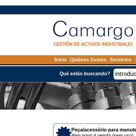
Inicio
Quiénes Somos
Servicios
Qué estás buscando?
Peça/acessório para manute
Item novo à venda (sem uso)