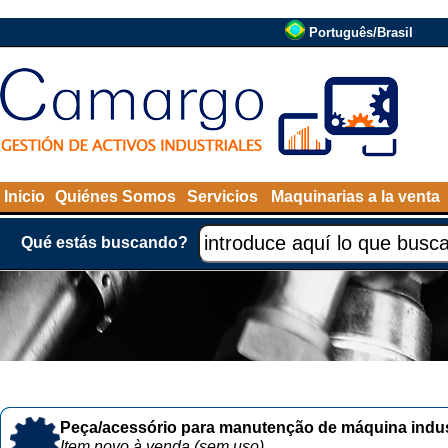
Português/Brasil
Inicio
Quiénes Somos
Servicios
Maquinarias a la venta
Qué estás buscando?
Peça/acessório para manutenção de máquina indust
Item novo à venda (sem uso)