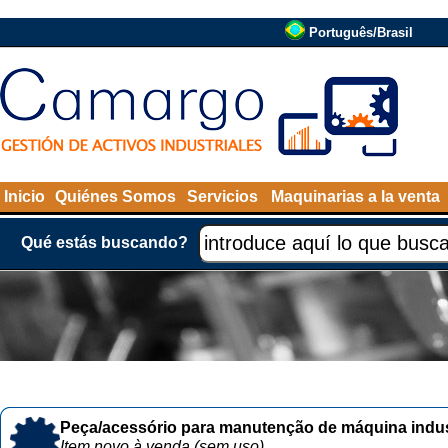
Português/Brasil
Inicio
Quiénes Somos
Servicios
Maquinarias a la venta
Qué estás buscando?
Peça/acessório para manutenção de máquina indust
Item novo à venda (sem uso)