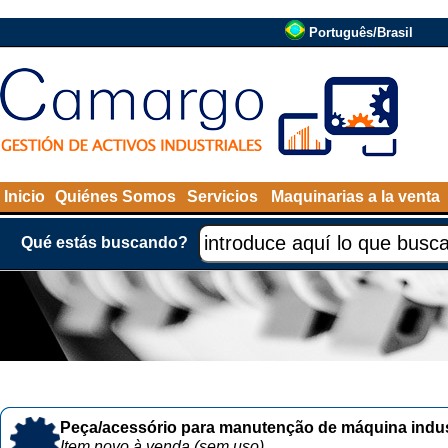
Português/Brasil
Inicio
Quiénes Somos
Servicios
Maquinarias a la venta
Qué estás buscando?
Peça/acessório para manutenção de máquina indust
Item novo à venda (sem uso)