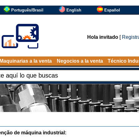
Português/Brasil
English
Español
Hola invitado
[
Registr
Maquinarias a la venta
Negocios a la venta
Técnico Indus
nção de máquina industrial: