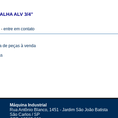
LHA ALV 3/4"
 -
entre em contato
ta de peças à venda
as
Máquina Industrial
Rua Antônio Blanco, 1451 - Jardim São João Batista
São Carlos / SP