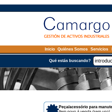
Inicio
Quiénes Somos
Servicios
Qué estás buscando?
Peça/acessório para manute
Item novo à venda (sem uso)