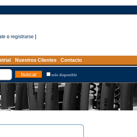
ate
o
registrarse
]
trial
Nuestros Clientes
Contacto
solo disponible