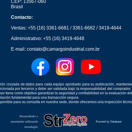
CEP: 13567-060
Brasil
Contacto:
Ventas:
+55 (16) 3361-6681
/
3361-6682
/
3419-4644
Administrativo:
+55 (16) 3419-4648
E-mail:
contato@camargoindustrial.com.br
icación cruzada de datos para cada equipo aprobado para su publicación, mantenie
orcionada por terceros y debe ser validada bajo la responsabilidad del comprad
yo tiene como objetivo garantizar la seguridad y confiabilidad en la evaluación d
ormación fundamental para una transacción segura.
isponible para su consulta en nuestra sede, donde ofrecemos una inspección técnica
Desarrollado y
mantenido utilizando
Powered by Databaser
tecnología: