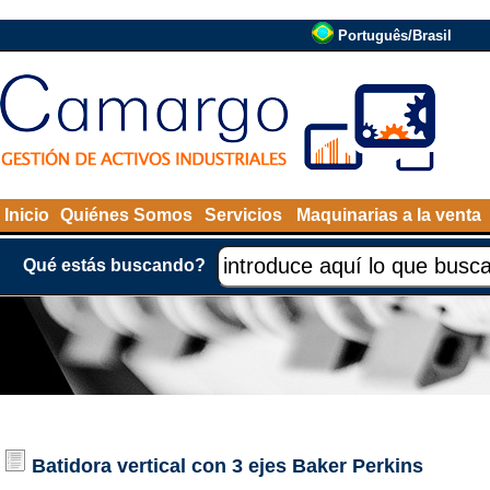
Português/Brasil
Inicio
Quiénes Somos
Servicios
Maquinarias a la venta
Qué estás buscando?
Batidora vertical con 3 ejes
Baker Perkins