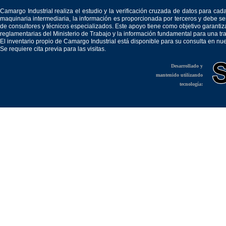
Camargo Industrial realiza el estudio y la verificación cruzada de datos para c
maquinaria intermediaria, la información es proporcionada por terceros y debe 
de consultores y técnicos especializados. Este apoyo tiene como objetivo garantiz
reglamentarias del Ministerio de Trabajo y la información fundamental para una tr
El inventario propio de Camargo Industrial está disponible para su consulta en nu
Se requiere cita previa para las visitas.
Desarrollado y
mantenido utilizando
tecnología: