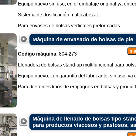
Equipo nuevo sin uso, en el embalaje original ya entre
Máquinas envasadoras llenadora
Sistema de dosificación multicabezal.
envasadoras de bolsas stand-
dosificación específicos para dife
Para envases de bolsas verticales preformadas...
en polvo, líquidos, granulados 
pueden incluir básculas, bombas u 
Máquina de envasado de bolsas de pie
Máquinas envasadoras con sist
productos y necesidades de prod
Código máquina:
804-273
incluir diferentes sistemas de se
sellado en frío. La elección depen
Llenadora de bolsas stand-up multifuncional para polvo
a envasar.
Equipo nuevo, con garantía del fabricante, sin uso, ya 
Máquinas llenadoras de bolsas 
diseñadas para llenar y sellar bol
Para diferentes tipos de empaques en bolsas y producto
Esto puede ahorrar tiempo y simpli
Máquinas llenadoras de bolsas d
para crear envases de bolsas st
productos como productos en polvo,
Máquina de llenado de bolsas tipo st
Máquinas llenadoras envasadoras
para productos viscosos y pastosos, sa
líquidos o viscosos se pueden ut
garantizar que el producto sea dos