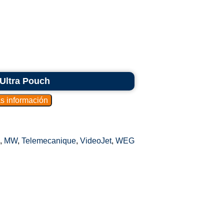
to a envasar se carga en la máquina,
 la parte superior.
na crea envases en bolsas verticales a
ula plástica u otro material de embalaje. La
a forma de bolsa con un fondo plano y un
a máquina dosifica la cantidad específica
 Ultra Pouch
en cada bolsa stand-up. El producto se
quina sella la parte superior del embalaje,
ede completamente cerrado dentro del
,
MW
,
Telemecanique
,
VideoJet
,
WEG
de material de embalaje, creando la forma
uete se sella para crear una base plana que
nezca en posición vertical.
: Algunos sistemas pueden incluir un paso
los paquetes se inspeccionan para verificar
cia del producto. Los embalajes defectuosos