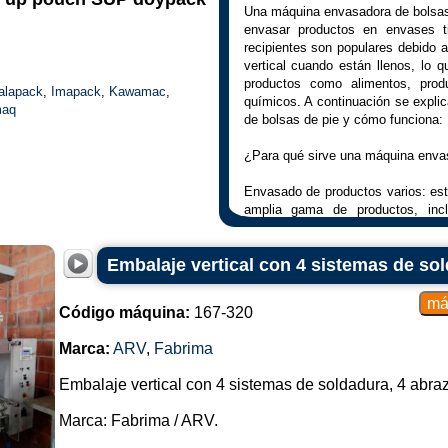
Una máquina envasadora de bolsas 
envasar productos en envases t
recipientes son populares debido 
vertical cuando están llenos, lo 
productos como alimentos, prod
alapack
,
Imapack
,
Kawamac
,
químicos. A continuación se expli
maq
de bolsas de pie y cómo funciona:
¿Para qué sirve una máquina envas
Envasado de productos varios: est
amplia gama de productos, incl
personal, productos químicos y má
Embalaje vertical con 4 sistemas de so
Practicidad y atractivo: El envasa
consumidores, ya que puede perman
Además, lucen llamativos en el
Código máquina:
167-320
diseños e información del producto
Marca:
ARV
,
Fabrima
Protección y conservación: Esto
humedad, la luz y el oxígeno, ayud
Embalaje vertical con 4 sistemas de soldadura, 4 abra
los productos envasados.
Marca: Fabrima / ARV.
Cómo funciona una máquina envasa