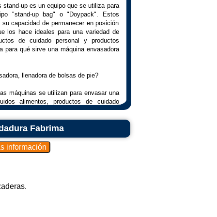
stand-up es un equipo que se utiliza para
ipo "stand-up bag" o "Doypack". Estos
a su capacidad de permanecer en posición
que los hace ideales para una variedad de
uctos de cuidado personal y productos
ca para qué sirve una máquina envasadora
adora, llenadora de bolsas de pie?
as máquinas se utilizan para envasar una
uidos alimentos, productos de cuidado
s, en envases de bolsas verticales.
ldadura Fabrima
do en bolsa stand-up es práctico para los
ecer de pie y es fácil de abrir y cerrar.
 estante y se pueden personalizar con
 llamativos.
s envases ofrecen protección contra la
ando a mantener la calidad y vida útil de
zaderas.
dora de bolsas de pie: