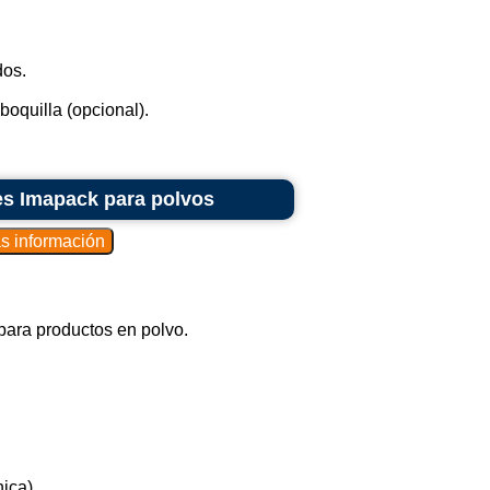
dos.
oquilla (opcional).
es Imapack para polvos
ara productos en polvo.
ica).