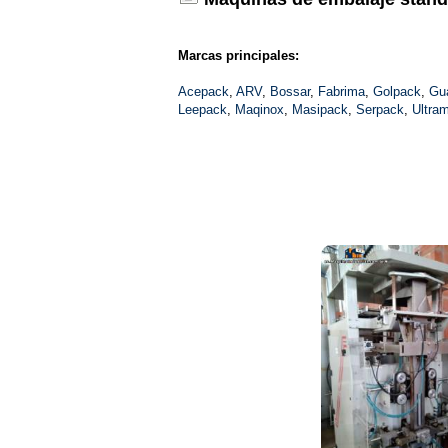
Marcas principales:
Acepack
,
ARV
,
Bossar
,
Fabrima
,
Golpack
,
Gu
Leepack
,
Maqinox
,
Masipack
,
Serpack
,
Ultra