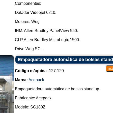
Componentes:
podrán ser rechazados automática
Datador Videojet 6210.
Descarga de la bolsa stand-up ter
está lista para ser enviada para 
Motores: Weg.
para la siguiente etapa del proceso
IHM: Allen-Bradley PanelView 550.
Las máquinas empacadoras de b
industria del empaque, ya que br
CLP Allen-Bradley MicroLogix 1500.
empaquetar una variedad de prod
protejan, conserven y present
Drive Weg SC...
necesidades de fabricantes y cons
Existen varios tipos de máquinas
Empaquetadora automática de bolsas stand
adecuada para satisfacer diferent
Algunos de los tipos principales in
Código máquina:
127-120
Máquinas envasadoras llenadora
Marca:
Acepack
automatizadas que realizan todo e
de envases tipo bolsa stand-up
Empaquetadora automática de bolsas stand up.
escala, asegurando alta eficiencia 
Fabricante: Acepack.
Envasadoras semiautomáticas: S
manual para alimentar los producto
Modelo: SG180Z.
el resto del proceso de forma au
tamaño medio.