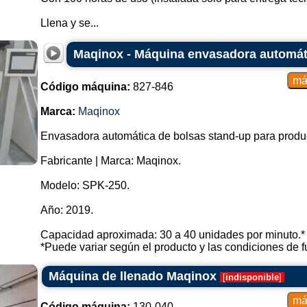
Llena y se...
Maqinox - Máquina envasadora automáti
Código máquina:
827-846
Marca:
Maqinox
Envasadora automática de bolsas stand-up para produc
Fabricante | Marca: Maqinox.
Modelo: SPK-250.
Año: 2019.
Capacidad aproximada: 30 a 40 unidades por minuto.*
*Puede variar según el producto y las condiciones de fu
Máquina de llenado Maqinox
[
indisponible
]
Código máquina:
130-040