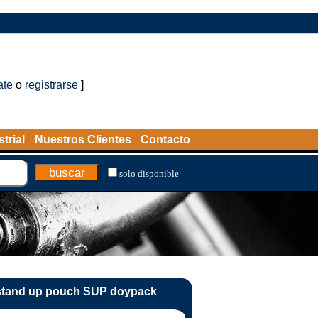
ate
o
registrarse
]
trial
Nuestros Clientes
Contacto
solo disponible
stand up pouch SUP doypack