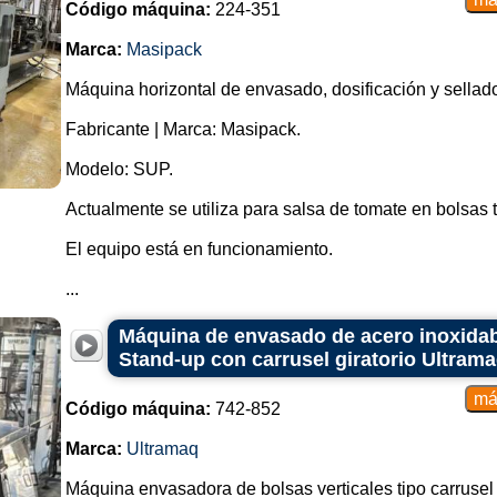
Código máquina:
224-351
Máquinas llenadoras y envasadora
están adaptadas para envasar 
Marca:
Masipack
confitería, en formato de bolsa vert
Máquina horizontal de envasado, dosificación y sellado
Máquinas envasadoras de llenado 
tienen múltiples carriles de pr
Fabricante | Marca: Masipack.
unidades de bolsas vertical
productividad.
Modelo: SUP.
Máquinas de llenado de envases 
Actualmente se utiliza para salsa de tomate en bolsas 
Algunas máquinas pueden incluir
permiten personalizar los envase
El equipo está en funcionamiento.
caducidad y códigos de barras.
...
La elección del tipo de máquina e
las necesidades de producción esp
Máquina de envasado de acero inoxidab
los recursos disponibles. Cada tip
Stand-up con carrusel giratorio Ultram
características para satisfacer l
embalaje.
Código máquina:
742-852
Marca:
Ultramaq
Máquina envasadora de bolsas verticales tipo carrusel