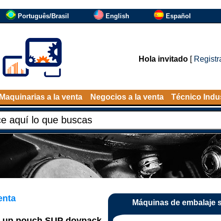
Português/Brasil
English
Español
Hola invitado
[
Registr
Maquinarias a la venta
Negocios a la venta
Técnico Indus
enta
Máquinas de embalaje 
d up pouch SUP doypack