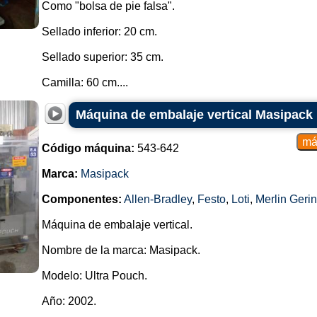
Como "bolsa de pie falsa".
Carga del producto: El produc
normalmente en una tolva (tolva) en
Sellado inferior: 20 cm.
Formación de envases: La máqui
Sellado superior: 35 cm.
partir de rollos continuos de pelíc
película se desenrolla y se le d
Camilla: 60 cm....
espacio vacío en el interior.
Dosificación y posicionamiento: L
Máquina de embalaje vertical Masipack
de producto que será envasado 
coloca dentro del embalaje.
Código máquina:
543-642
Sellado de la parte superior: La má
Marca:
Masipack
asegurando que el producto qu
embalaje.
Componentes:
Allen-Bradley
,
Festo
,
Loti
,
Merlin Gerin
Corte: La máquina corta el exceso 
Máquina de embalaje vertical.
final de la bolsa vertical.
Nombre de la marca: Masipack.
Sellado inferior: El fondo del paq
permite que la bolsa vertical perma
Modelo: Ultra Pouch.
Verificación y rechazo (opcional)
Año: 2002.
de verificación de calidad, donde 
la integridad del sello y la presen