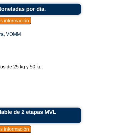
toneladas por día.
ra
,
VOMM
os de 25 kg y 50 kg.
idable de 2 etapas MVL