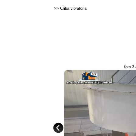
>>
Criba vibratoria
foto 3