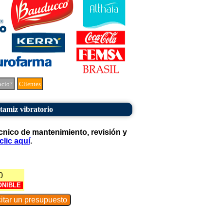
ocio?
Clientes
tamiz vibratorio
cnico de mantenimiento, revisión y
clic aquí
.
0
ONIBLE