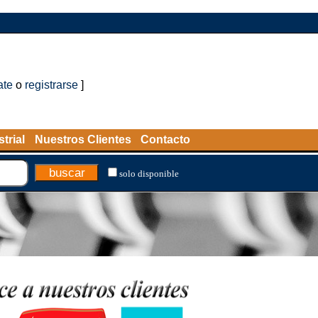
ate
o
registrarse
]
trial
Nuestros Clientes
Contacto
solo disponible