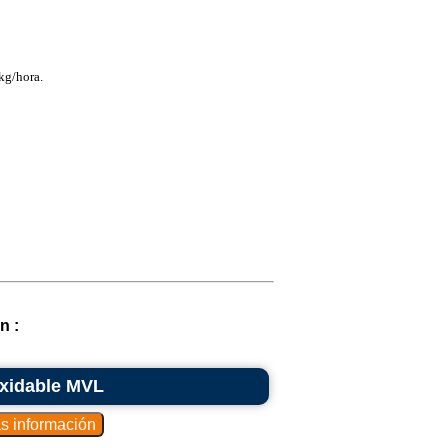
kg/hora.
n :
oxidable MVL