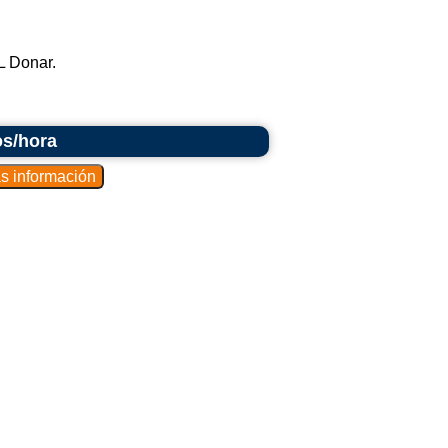
L Donar.
os/hora