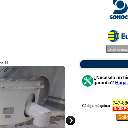
Cerró su neg
 de 11
¿Necesita un té
garantía?
Haga 
747-88
Código máquina:
INDISP