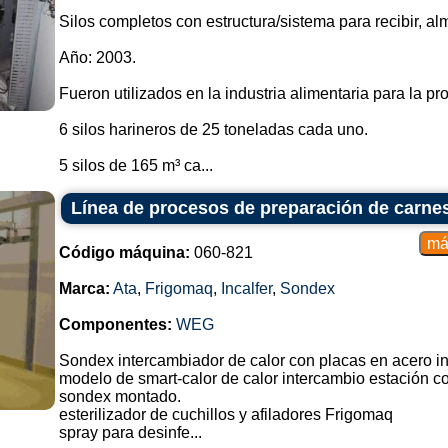
Silos completos con estructura/sistema para recibir, al
Año: 2003.
Fueron utilizados en la industria alimentaria para la pr
6 silos harineros de 25 toneladas cada uno.
5 silos de 165 m³ ca...
Línea de procesos de preparación de carne
Código máquina:
060-821
Marca:
Ata
,
Frigomaq
,
Incalfer
,
Sondex
Componentes:
WEG
Sondex intercambiador de calor con placas en acero i
modelo de smart-calor de calor intercambio estación c
sondex montado.
esterilizador de cuchillos y afiladores Frigomaq
spray para desinfe...