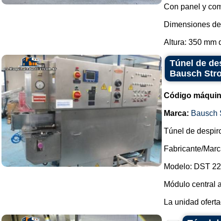
Con panel y com
Dimensiones de 
Altura: 350 mm d
Túnel de de
Bausch Stro
Código máquin
Marca:
Bausch 
Túnel de despiro
Fabricante/Marc
Modelo: DST 22
Módulo central 
La unidad ofertad