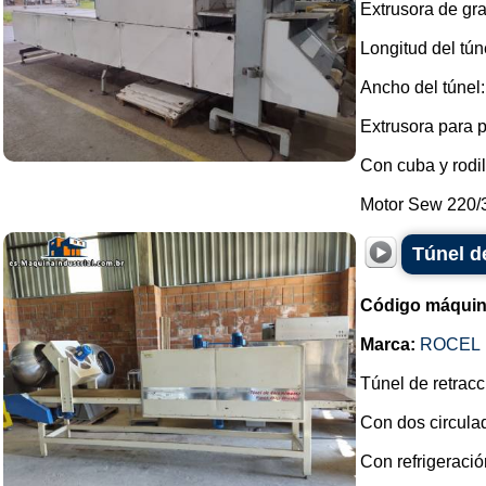
Extrusora de gra
Longitud del tún
Ancho del túnel:
Extrusora para 
Con cuba y rodil
Motor Sew 220/3
Túnel d
Código máquin
Marca:
ROCEL
Túnel de retracc
Con dos circulad
Con refrigeració