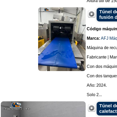
Altura útil de 15
Túnel d
fusión 
Código máquin
Marca:
AFJ Máq
Máquina de recu
Fabricante | Mar
Con dos máquina
Con dos tanques
Año: 2024.
Solo 2...
Túnel d
calefac