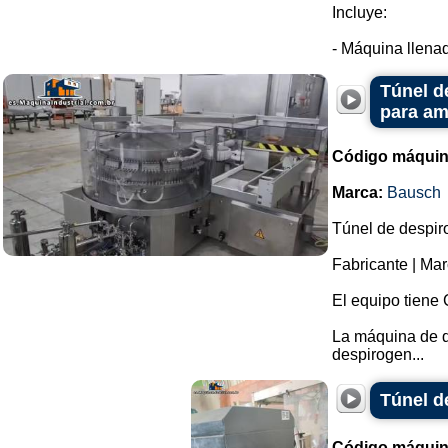
Incluye:
- Máquina llenad
Túnel d
para am
Código máquin
Marca:
Bausch
Túnel de despiro
Fabricante | Ma
El equipo tien
La máquina de d
despirogen...
Túnel d
Código máquin