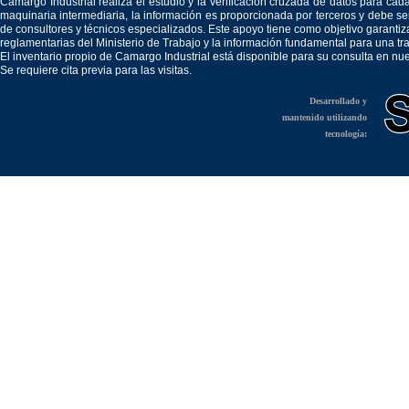
Camargo Industrial realiza el estudio y la verificación cruzada de datos para c
maquinaria intermediaria, la información es proporcionada por terceros y debe 
de consultores y técnicos especializados. Este apoyo tiene como objetivo garantiz
reglamentarias del Ministerio de Trabajo y la información fundamental para una tr
El inventario propio de Camargo Industrial está disponible para su consulta en nu
Se requiere cita previa para las visitas.
Desarrollado y
mantenido utilizando
tecnología: