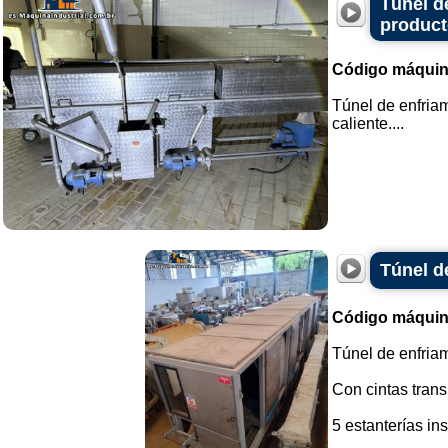
Túnel d
product
Código máquin
Túnel de enfriam
caliente....
Túnel d
Código máquin
Túnel de enfriam
Con cintas tran
5 estanterías in