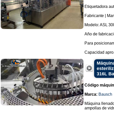
Etiquetadora au
Fabricante | Ma
Modelo: ASL 30
Año de fabricaci
Para posicionam
Capacidad apro.
Máquina
esteril
316L B
Código máquin
Marca:
Bausch
Máquina llenador
ampollas de vidr