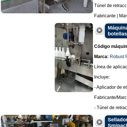
Túnel de retracc
Fabricante | Mar
Máquina
botellas
Código máquin
Marca:
Robust 
Línea de aplicac
Incluye:
- Aplicador de e
Fabricante/Marc
- Túnel de retrac
Sellado
Smipac