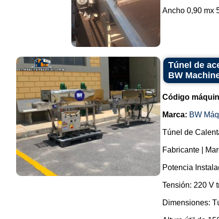
Ancho 0,90 mx 5,
Túnel de ace
BW Machin
Código máquin
Marca:
BW Máq
Túnel de Calent
Fabricante | Ma
Potencia Instal
Tensión: 220 V t
Dimensiones: Tú