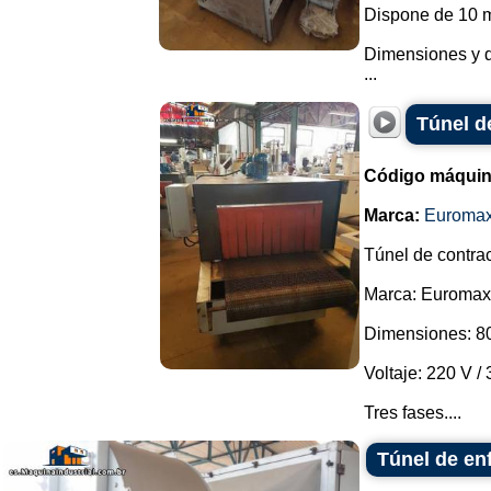
Dispone de 10 m
Dimensiones y d
...
Túnel d
Código máquin
Marca:
Euroma
Túnel de contrac
Marca: Euromax
Dimensiones: 80
Voltaje: 220 V /
Tres fases....
Túnel de en