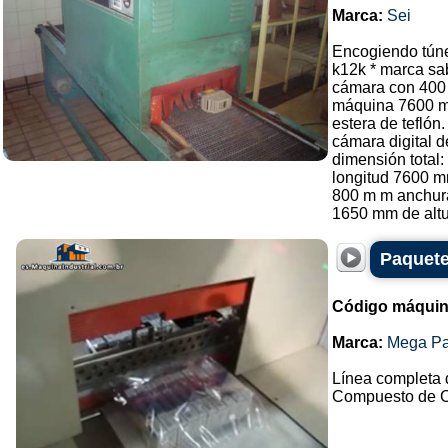
Marca:
Sei
Encogiendo túne
k12k * marca sa
cámara con 400
máquina 7600 
estera de teflón.
cámara digital d
dimensión total:
longitud 7600 m
800 m m anchur
1650 mm de altur
Paquete
Código máquin
Marca:
Mega P
Línea completa d
Compuesto de Ce