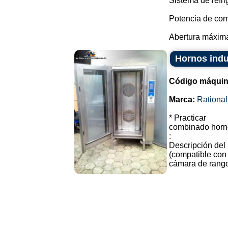
Sistema de refri
Potencia de com
Abertura máxima 
Hornos indu
Código máquin
Marca:
Rational
* Practicar
combinado horn
:
Descripción del
(compatible con 
cámara de rangos