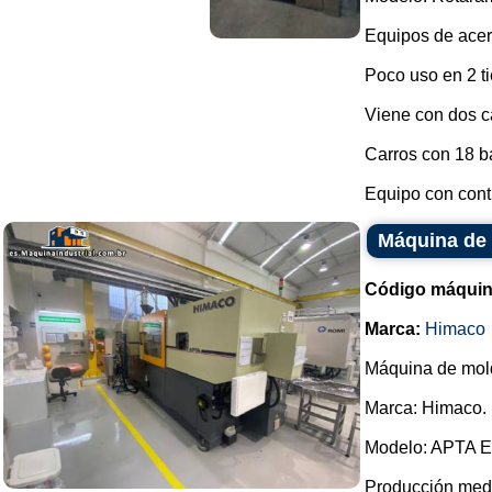
Equipos de acer
Poco uso en 2 t
Viene con dos c
Carros con 18 b
Equipo con contr
Máquina de 
Código máquin
Marca:
Himaco
Máquina de mold
Marca: Himaco.
Modelo: APTA
Producción medi