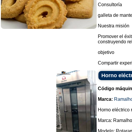
Consultoría
galleta de mante
Nuestra misión
Promover el éxit
construyendo re
objetivo
Compartir experi
Horno eléct
Código máquin
Marca:
Ramalh
Horno eléctrico r
Marca: Ramalho
Modelo: Rotaram