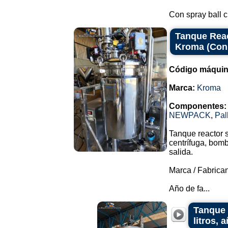
Con spray ball ci
Tanque Reac
Kroma (Con
Código máquin
Marca:
Kroma
Componentes:
NEWPACK
,
Pal
Tanque reactor 
centrífuga, bomb
salida.
Marca / Fabrica
Año de fa...
Tanque 
litros, 