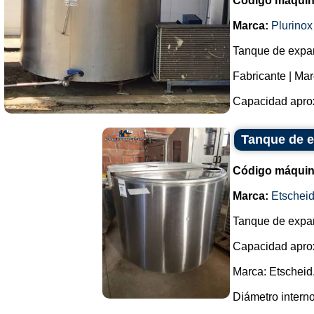
Código máquin
Marca:
Plurinox
Tanque de expan
Fabricante | Mar
Capacidad aproxi
Tanque de e
Código máquin
Marca:
Etschei
Tanque de expan
Capacidad apro
Marca: Etscheid
Diámetro interno