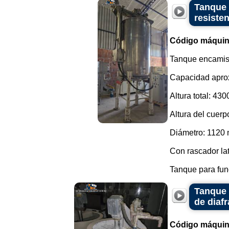
Tanque 
resisten
Código máquin
Tanque encamisa
Capacidad aprox
Altura total: 43
Altura del cuer
Diámetro: 1120
Con rascador late
Tanque para fund
Tanque 
de diafr
Código máquin