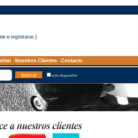
ate
o
registrarse
]
trial
Nuestros Clientes
Contacto
solo disponible