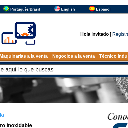
Português/Brasil
English
Español
Hola invitado
[
Registr
Maquinarias a la venta
Negocios a la venta
Técnico Indus
ta
o inoxidable