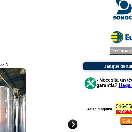
Cerró su neg
 de 3
Tanque de alm
¿Necesita un té
garantía?
Haga 
546-55
Código máquina:
INDISP