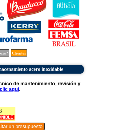
ocio?
Clientes
acenamiento acero inoxidable
cnico de mantenimiento, revisión y
clic aquí
.
8
ONIBLE