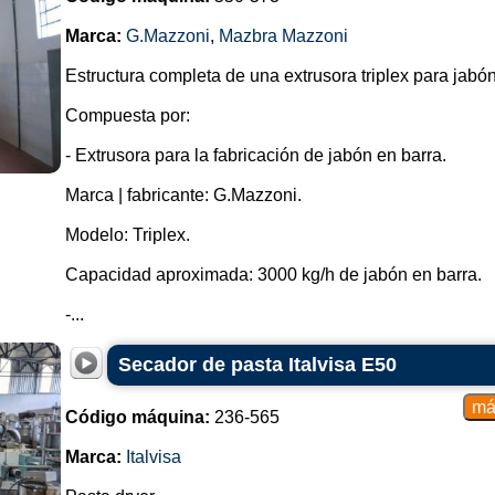
Marca:
G.Mazzoni
,
Mazbra Mazzoni
Estructura completa de una extrusora triplex para jabón
Compuesta por:
- Extrusora para la fabricación de jabón en barra.
Marca | fabricante: G.Mazzoni.
Modelo: Triplex.
Capacidad aproximada: 3000 kg/h de jabón en barra.
-...
Secador de pasta Italvisa E50
Código máquina:
236-565
Marca:
Italvisa