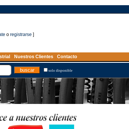
ate
o
registrarse
]
trial
Nuestros Clientes
Contacto
solo disponible