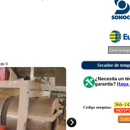
Cerró su neg
 de 9
Secador de temp
¿Necesita un té
garantía?
Haga 
366-14
Código máquina:
INDISP