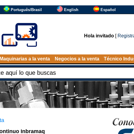
Português/Brasil
English
Español
Hola invitado
[
Registr
Maquinarias a la venta
Negocios a la venta
Técnico Indus
ta
continuo Inbramaq