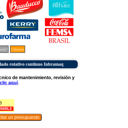
ocio?
Clientes
lado rotativo continuo Inbramaq
cnico de mantenimiento, revisión y
clic aquí
.
3
ONIBLE