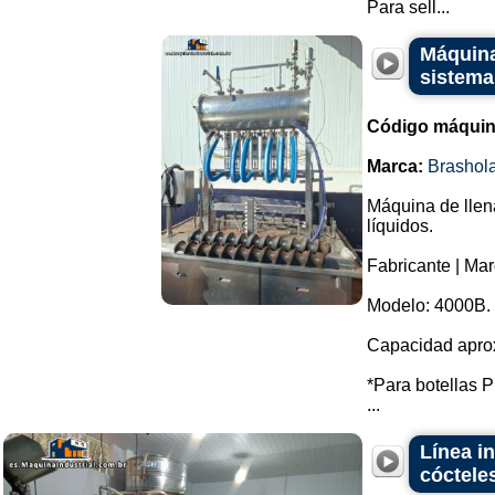
Para sell...
Máquina
sistema
Código máquin
Marca:
Brashol
Máquina de llen
líquidos.
Fabricante | Mar
Modelo: 4000B.
Capacidad aprox
*Para botellas P
...
Línea i
cóctele