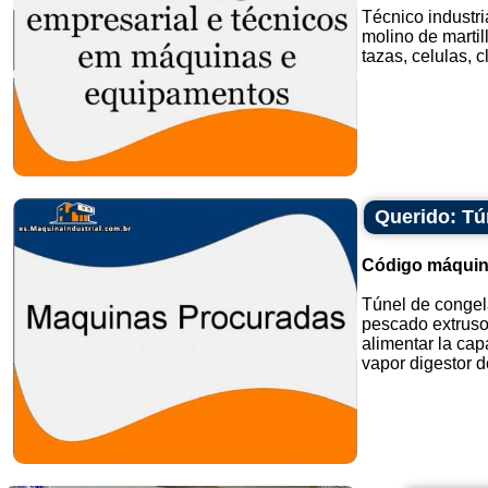
Técnico industri
molino de martil
tazas, celulas, c
Querido: Tú
Código máquin
Túnel de congela
pescado extruso
alimentar la ca
vapor digestor de