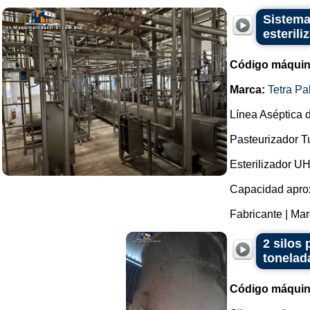
Sistema
esterili
Código máquin
Marca:
Tetra Pa
Línea Aséptica d
Pasteurizador T
Esterilizador U
Capacidad aprox
Fabricante | Marc
2 silos
tonelad
Código máquin