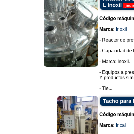
L Inoxil
[
indi
Código máquin
Marca:
Inoxil
- Reactor de pr
- Capacidad de la
- Marca: Inoxil.
- Equipos a pres
Y productos simi
- Tie...
Tacho para 
Código máquin
Marca:
Incal