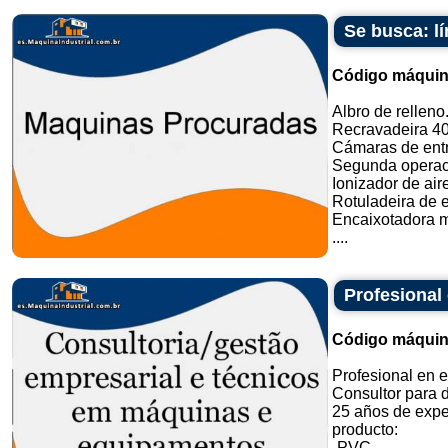
Se busca: lí
Código máquin
Albro de relleno
Recravadeira 40
Cámaras de ent
Segunda operac
Ionizador de air
Rotuladeira de 
Encaixotadora m
....
Profesional 
Código máquin
Profesional en e
Consultor para d
25 años de exper
producto:
-PVC.