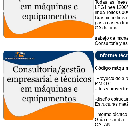
Todas las líneas
LPG línea 1200
línea Telles 600
Brasninho línea
pasta casera lín
GA de túnel
trabajo de mant
Consultoría y asi
Informe téc
Código máquin
-Proyecto de ai
P.M.O.C.
artes y proyecto
-diseño estructur
Estructuras metá
-informe técnic
Grúa de arriba.
CALAN...