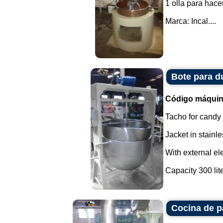
1 olla para hacer
Marca: Incal....
Bote para du
Código máquin
Tacho for candy
Jacket in stainle
With external ele
Capacity 300 liter
Cocina de p