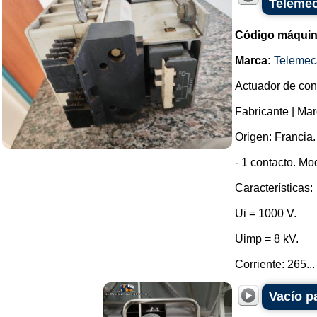
Teleme
Código máquin
Marca:
Telemec
Actuador de cont
Fabricante | Ma
Origen: Francia.
- 1 contacto. Mo
Características:
Ui = 1000 V.
Uimp = 8 kV.
Corriente: 265...
Vacío p