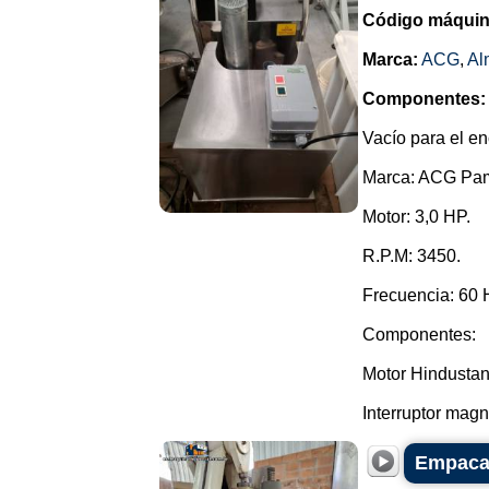
Código máquin
Marca:
ACG
,
Al
Componentes:
Vacío para el e
Marca: ACG Pa
Motor: 3,0 HP.
R.P.M: 3450.
Frecuencia: 60 
Componentes:
Motor Hindustan
Interruptor mag
Empacad