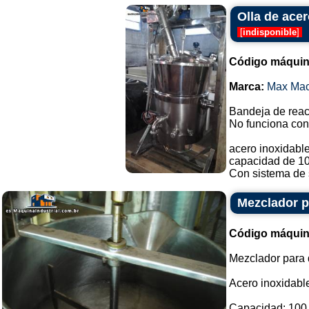
Olla de acer
[
indisponible
]
Código máquin
Marca:
Max Mac
Bandeja de react
No funciona con 
acero inoxidabl
capacidad de 100
Con sistema de 
Mezclador pa
Código máquin
Mezclador para 
Acero inoxidabl
Capacidad: 100 l