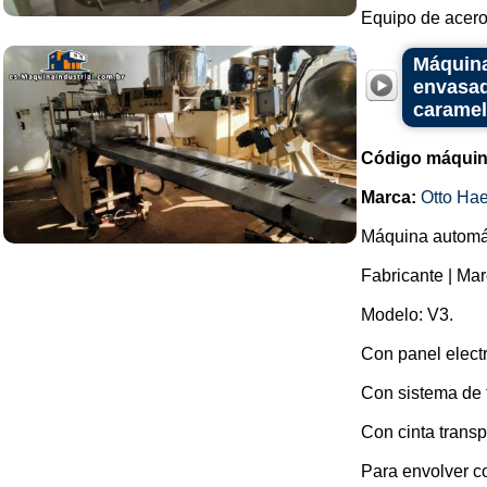
Equipo de acero 
Máquina
envasad
caramel
Código máquin
Marca:
Otto Ha
Máquina automát
Fabricante | Mar
Modelo: V3.
Con panel elect
Con sistema de 
Con cinta transp
Para envolver co