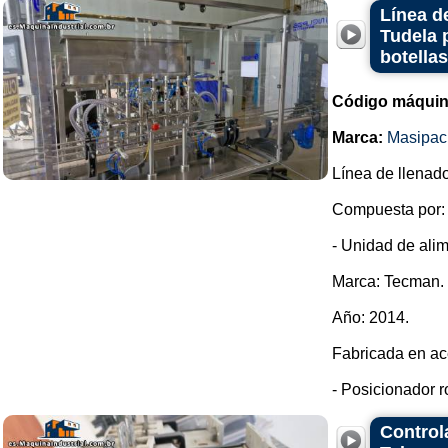
Línea d
Tudela 
botella
Código máquin
Marca:
Masipac
Línea de llenado
Compuesta por:
- Unidad de alim
Marca: Tecman.
Año: 2014.
Fabricada en ac
- Posicionador r
Control