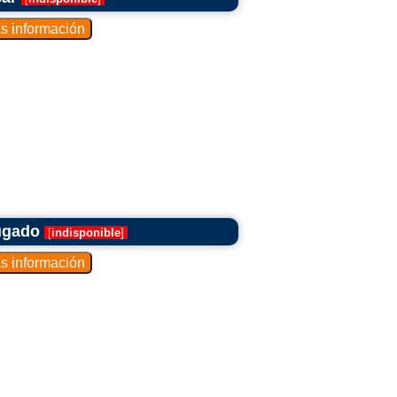
rugado
[
indisponible
]