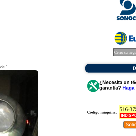
Cerró su neg
 de 1
D
¿Necesita un té
garantía?
Haga 
516-37
Código máquina:
INDISP