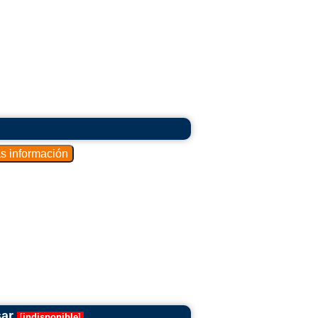
sar
[
indisponible
]