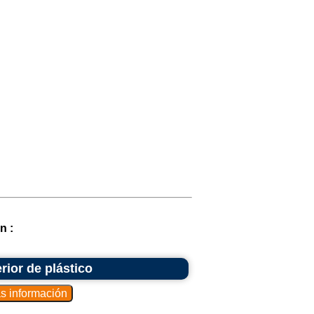
n :
rior de plástico