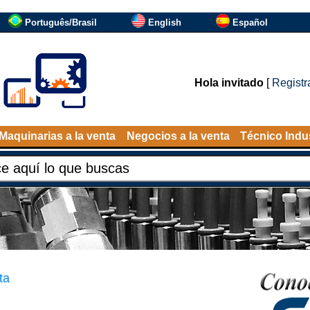
Português/Brasil
English
Español
Hola invitado
[
Registr
Maquinarias a la venta
Negocios a la venta
Técnico Indus
ta