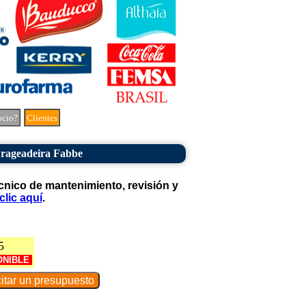
ocio?
Clientes
rageadeira Fabbe
cnico de mantenimiento, revisión y
clic aquí
.
5
ONIBLE