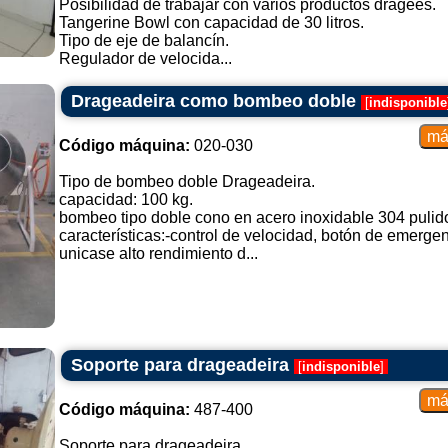
Posibilidad de trabajar con varios productos dragées.
Tangerine Bowl con capacidad de 30 litros.
Tipo de eje de balancín.
Regulador de velocida...
Drageadeira como bombeo doble
[
indisponible
Código máquina:
020-030
Tipo de bombeo doble Drageadeira.
capacidad: 100 kg.
bombeo tipo doble cono en acero inoxidable 304 pulido
características:-control de velocidad, botón de emerge
unicase alto rendimiento d...
Soporte para drageadeira
[
indisponible
]
Código máquina:
487-400
Soporte para drageadeira....