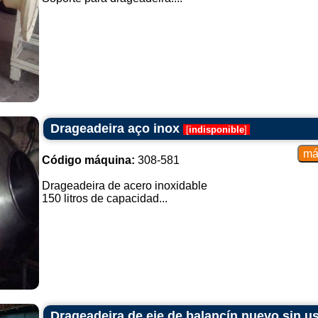
Drageadeira aço inox
[
indisponible
]
Código máquina:
308-581
Drageadeira de acero inoxidable
150 litros de capacidad...
Drageadeira de eje de balancín nuevo sin u