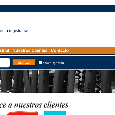
ate
o
registrarse
]
trial
Nuestros Clientes
Contacto
solo disponible