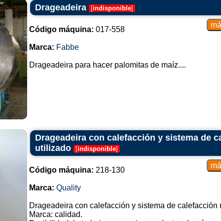
Drageadeira
[
indisponible
]
Código máquina:
017-558
Marca:
Fabbe
Drageadeira para hacer palomitas de maíz....
Drageadeira con calefacción y sistema de c
utilizado
[
indisponible
]
Código máquina:
218-130
Marca:
Quality
Drageadeira con calefacción y sistema de calefacción 
Marca: calidad.