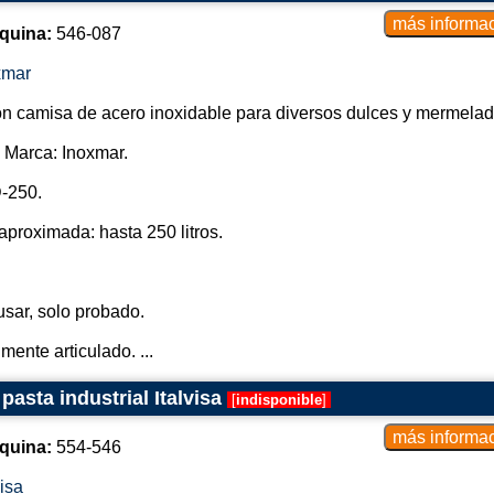
quina:
546-087
xmar
n camisa de acero inoxidable para diversos dulces y mermelad
| Marca: Inoxmar.
-250.
proximada: hasta 250 litros.
usar, solo probado.
mente articulado. ...
pasta industrial Italvisa
[
indisponible
]
quina:
554-546
visa