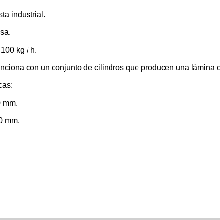
a industrial.
isa.
100 kg / h.
unciona con un conjunto de cilindros que producen una lámina 
cas:
0 mm.
0 mm.