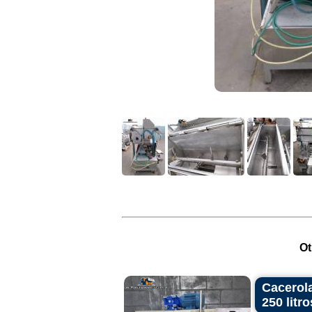
Ot
Cacerola
250 litr