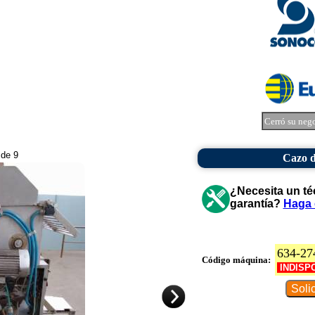
Cerró su neg
 de 9
Cazo d
¿Necesita un té
garantía?
Haga 
634-27
Código máquina:
INDISP