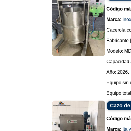
Código má
Marca:
Ino
Cacerola co
Fabricante 
Modelo: MD
Capacidad a
Año: 2026.
Equipo sin 
Equipo total
Cazo de 
Código má
Marca:
Ital