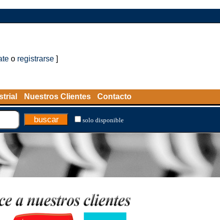
ate
o
registrarse
]
trial
Nuestros Clientes
Contacto
solo disponible