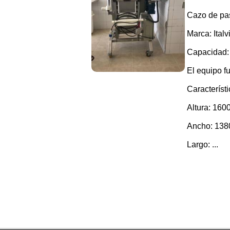
Cazo de past
Marca: Italv
Capacidad: 
El equipo f
Característi
Altura: 160
Ancho: 138
Largo: ...