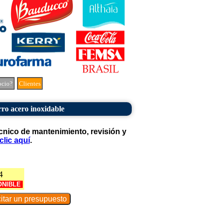
ocio?
Clientes
ro acero inoxidable
cnico de mantenimiento, revisión y
clic aquí
.
4
ONIBLE