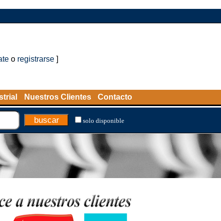
ate
o
registrarse
]
trial
Nuestros Clientes
Contacto
solo disponible