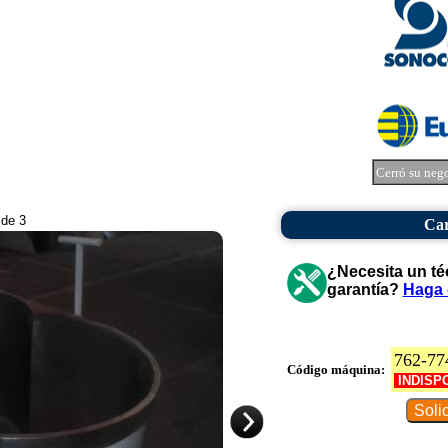
Cerró su neg
 de 3
Car
¿Necesita un té
garantía?
Haga 
762-77
Código máquina:
INDISP