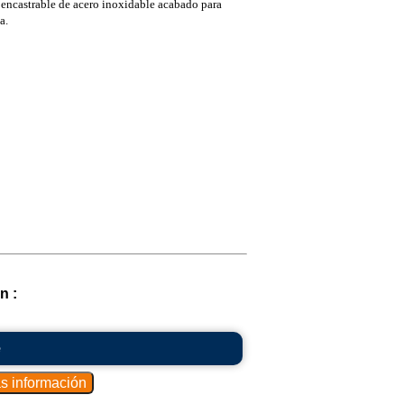
 encastrable de acero inoxidable acabado para
a.
n :
e