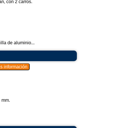
n, con 2 carros.
lla de aluminio...
5 mm.