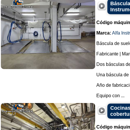
Báscula
Instrum
Código máquin
Marca:
Alfa Ins
Báscula de suel
Fabricante | Mar
Dos básculas de
Una báscula de 
Año de fabricaci
Equipo con ...
Cocinas
cobertur
Código máquin