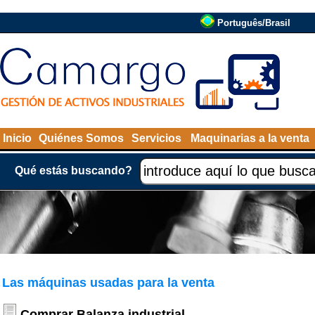
Português/Brasil
Inicio
Quiénes Somos
Servicios
Maquinarias a la venta
Qué estás buscando?
Las máquinas usadas para la venta
Comprar
Balanza industrial