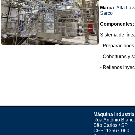
Marca:
Alfa Lav
Sarco
Componentes:
Sistema de líne
- Preparaciones 
- Coberturas y s
- Rellenos inyec
Máquina Industria
Rua Antônio Blanco
São Carlos / SP
CEP: 13567-060