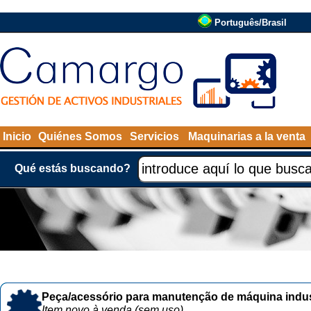
Português/Brasil
Inicio
Quiénes Somos
Servicios
Maquinarias a la venta
Qué estás buscando?
Peça/acessório para manutenção de máquina indust
Item novo à venda (sem uso)