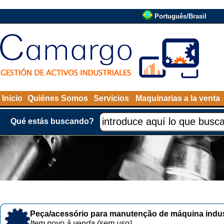
Português/Brasil
Inicio
Quiénes Somos
Servicios
Maquinarias a la venta
Qué estás buscando?
Peça/acessório para manutenção de máquina indust
Item novo à venda (sem uso)