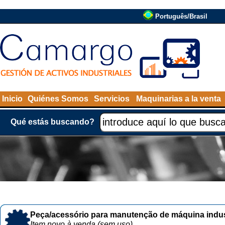
Português/Brasil
Inicio
Quiénes Somos
Servicios
Maquinarias a la venta
Qué estás buscando?
Peça/acessório para manutenção de máquina indust
Item novo à venda (sem uso)