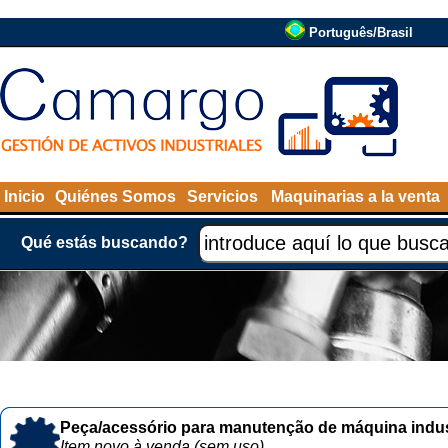
Português/Brasil
Inicio
Quiénes Somos
Servicios
Maquinarias a la venta
Qué estás buscando?
Peça/acessório para manutenção de máquina indust
Item novo à venda (sem uso)