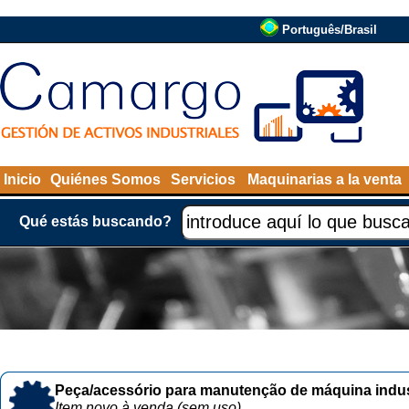
Português/Brasil
Inicio
Quiénes Somos
Servicios
Maquinarias a la venta
Qué estás buscando?
Peça/acessório para manutenção de máquina indust
Item novo à venda (sem uso)