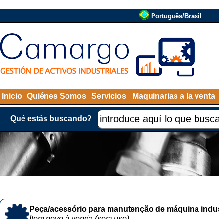
Português/Brasil
Inicio
Quiénes Somos
Servicios
Maquinarias a la venta
Qué estás buscando?
Peça/acessório para manutenção de máquina indust
Item novo à venda (sem uso)