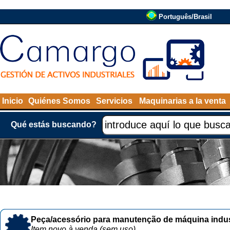
Português/Brasil
Inicio
Quiénes Somos
Servicios
Maquinarias a la venta
Qué estás buscando?
Peça/acessório para manutenção de máquina indust
Item novo à venda (sem uso)