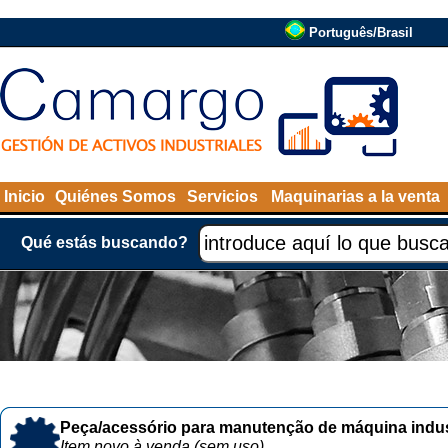
Português/Brasil
Inicio
Quiénes Somos
Servicios
Maquinarias a la venta
Qué estás buscando?
Peça/acessório para manutenção de máquina indust
Item novo à venda (sem uso)