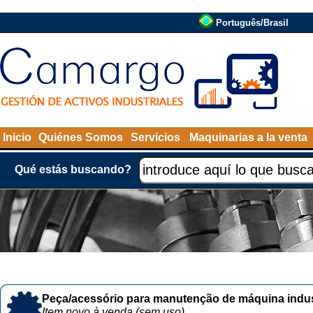
Português/Brasil
Inicio
Quiénes Somos
Servicios
Maquinarias a la venta
Qué estás buscando?
Peça/acessório para manutenção de máquina indust
Item novo à venda (sem uso)