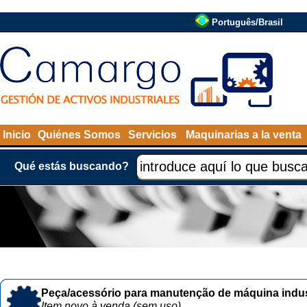
Português/Brasil
Inicio
Quiénes Somos
Servicios
Maquinarias a la venta
Qué estás buscando?
Peça/acessório para manutenção de máquina indust
Item novo à venda (sem uso)