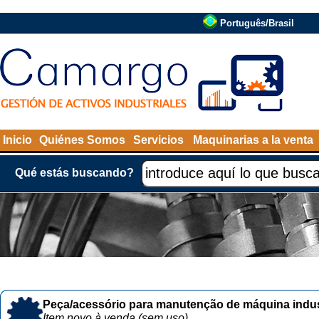
Português/Brasil
Inicio
Quiénes Somos
Servicios
Maquinarias a la venta
Qué estás buscando?
Peça/acessório para manutenção de máquina indust
Item novo à venda (sem uso)