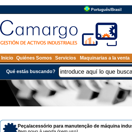
Português/Brasil
Inicio
Quiénes Somos
Servicios
Maquinarias a la venta
Qué estás buscando?
Peça/acessório para manutenção de máquina indust
Item novo à venda (sem uso)