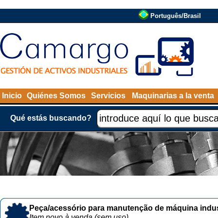
Português/Brasil
Inicio
Quiénes Somos
Servicios
Maquinarias a la venta
Qué estás buscando?
Peça/acessório para manutenção de máquina indust
Item novo à venda (sem uso)