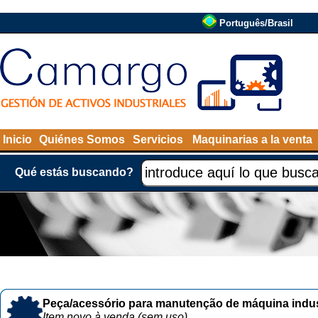
Português/Brasil
Inicio
Quiénes Somos
Servicios
Maquinarias a la venta
Qué estás buscando?
Peça/acessório para manutenção de máquina indust
Item novo à venda (sem uso)